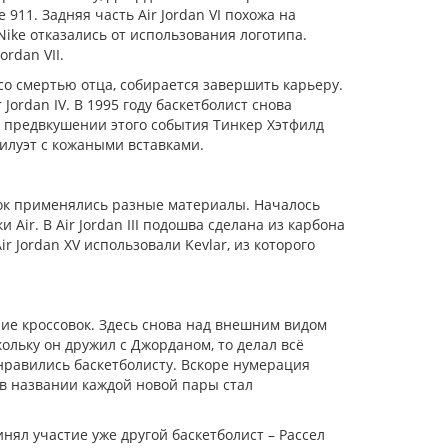
 911. Задняя часть Air Jordan VI похожа на
Nike отказались от использования логотипа.
ordan VII.
 со смертью отца, собирается завершить карьеру.
 Jordan IV. В 1995 году баскетболист снова
 предвкушении этого события Тинкер Хэтфилд
 силуэт с кожаными вставками.
i Red
Nike Air Jordan 1 High Court Purple
вок применялись разные материалы. Началось
6990р.
Air. В Air Jordan III подошва сделана из карбона
ir Jordan XV использовали Kevlar, из которого
ние кроссовок. Здесь снова над внешним видом
ольку он дружил с Джорданом, то делал всё
нравились баскетболисту. Вскоре нумерация
в названии каждой новой пары стал
ринял участие уже другой баскетболист – Рассел