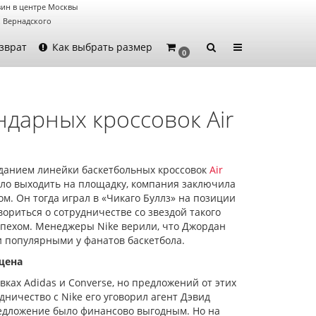
ин в центре Москвы
. Вернадского
зврат
Как выбрать размер
0
ндарных кроссовок Air
озданием линейки баскетбольных кроссовок
Air
ыло выходить на площадку, компания заключила
м. Он тогда играл в «Чикаго Буллз» на позиции
ориться о сотрудничестве со звездой такого
спехом. Менеджеры Nike верили, что Джордан
и популярными у фанатов баскетбола.
щена
вках Adidas и Converse, но предложений от этих
дничество с Nike его уговорил агент Дэвид
редложение было финансово выгодным. Но на