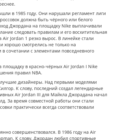
реснее.
шли в 1985 году. Они нарушали регламент лиги
россовок должна быть чёрного или белого
выход Джордана на площадку Nike выплачивали
лание следовать правилам и его восхитительная
а Air Jordan 1 резко вырос. В линейке стали
и хорошо смотрелись не только на
и в сочетании с элементами повседневного
площадку в красно-чёрных Air Jordan I Nike
рушения правил NBA.
и лучшие дизайнеры. Над первыми моделями
илгор. К слову, последний создал легендарные
зивных Air Jordan III для Майкла Джорадана начал
лд. За время совместной работы они стали
совки практически всегда соответствовали
янно совершенствовался. В 1986 году на Air
Jumpman. К слову, Джордан любил спортивные