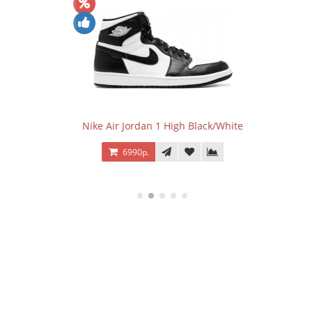
 Og сине-
Nike Air Jordan 1 High Black/White
Nike Ai
6990р.