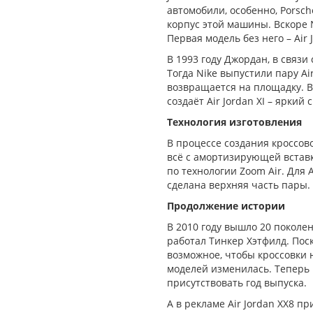
автомобили, особенно, Porsche
корпус этой машины. Вскоре 
Первая модель без него – Air J
В 1993 году Джордан, в связи
Тогда Nike выпустили пару Air
возвращается на площадку. В
создаёт Air Jordan XI – яркий
Технология изготовления
r Jordan 1 High Bloodline Meant
Nike Air Jordan 1 High Chil
To Fly
В процессе создания кроссо
7990р.
всё с амортизирующей вставки 
7490р.
по технологии Zoom Air. Для A
сделана верхняя часть пары.
Продолжение истории
В 2010 году вышло 20 поколе
работал Тинкер Хэтфилд. Поск
возможное, чтобы кроссовки 
моделей изменилась. Теперь 
присутствовать год выпуска.
А в рекламе Air Jordan XX8 п