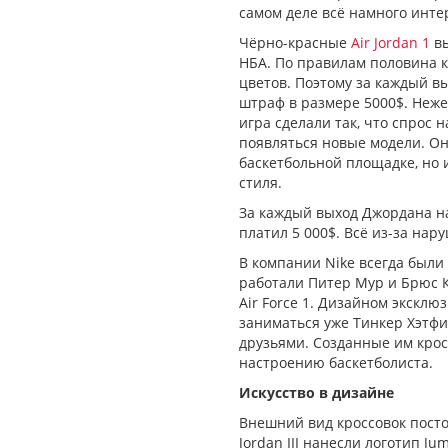
самом деле всё намного инте
Чёрно-красные
Air Jordan 1
вы
НБА. По правилам половина к
цветов. Поэтому за каждый 
штраф в размере 5000$. Неже
игра сделали так, что спрос н
появляться новые модели. Он
баскетбольной площадке, но 
стиля.
За каждый выход Джордана на 
платил 5 000$. Всё из-за на
В компании Nike всегда был
работали Питер Мур и Брюс К
Air Force 1. Дизайном эксклю
заниматься уже Тинкер Хэтфи
друзьями. Созданные им крос
настроению баскетболиста.
Искусство в дизайне
Внешний вид кроссовок посто
Jordan III нанесли логотип 