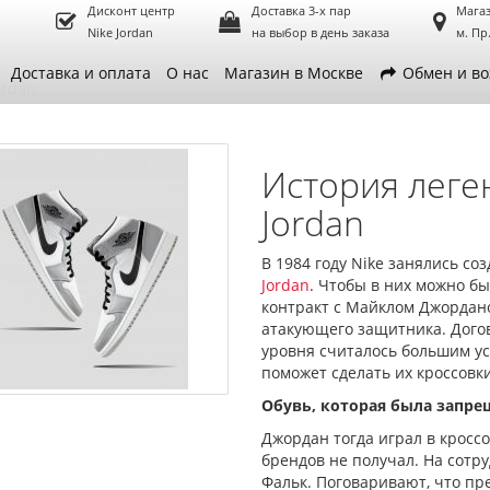
Дисконт центр
Доставка 3-х пар
Магаз
Nike Jordan
на выбор в день заказа
м. Пр
Доставка и оплата
О нас
Магазин в Москве
Обмен и во
ordan
История леге
Jordan
В 1984 году Nike занялись с
Jordan
. Чтобы в них можно б
контракт с Майклом Джордано
атакующего защитника. Догов
уровня считалось большим у
поможет сделать их кроссовк
Обувь, которая была запре
Джордан тогда играл в кроссо
брендов не получал. На сотру
Фальк. Поговаривают, что п