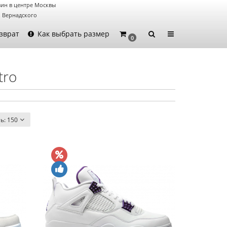
ин в центре Москвы
. Вернадского
зврат
Как выбрать размер
0
tro
ть:
150