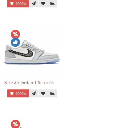
6990р.
Nike Air Jordan 1 Retro Dior Low
6990р.