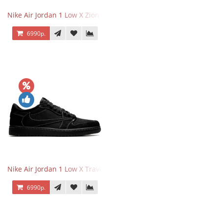
Nike Air Jordan 1 Low X Zion Williamson Voodoo
6990р.
Nike Air Jordan 1 Low X Travis Scott Black Phantom
6990р.