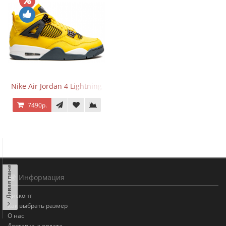
Nike Air Jordan 4 Lightning
7490р.
Левая панель
Информация
Дисконт
Как выбрать размер
О нас
Доставка и оплата