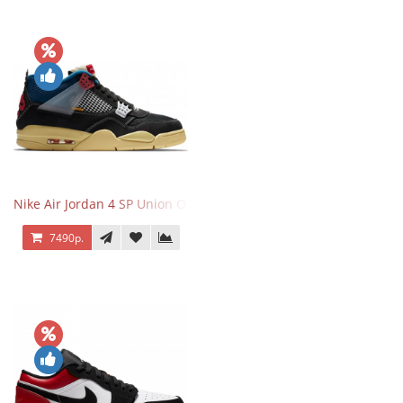
Nike Air Jordan 4 SP Union Off Noir
7490р.