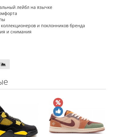
кальный лейбл на язычке
комфорта
опы
 коллекционеров и поклонников бренда
ния и снимания
ые