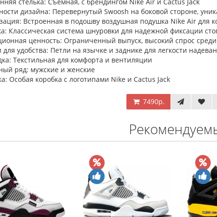
няя стелька: Съемная, с брендингом Nike Air и Cactus Jack
ности дизайна: Перевернутый Swoosh на боковой стороне, уни
ация: Встроенная в подошву воздушная подушка Nike Air для 
ка: Классическая система шнуровки для надежной фиксации ст
ционная ценность: Ограниченный выпуск, высокий спрос среди
 для удобства: Петли на язычке и заднике для легкости надева
дка: Текстильная для комфорта и вентиляции
ный ряд: мужские и женские
а: Особая коробка с логотипами Nike и Cactus Jack
7490р.
Рекомендуем