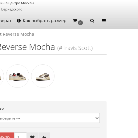
ин в центре Москвы
. Вернадского
зврат
Как выбрать размер
0
ott Reverse Mocha
t Reverse Mocha
(#Travis Scott)
ер
490р.