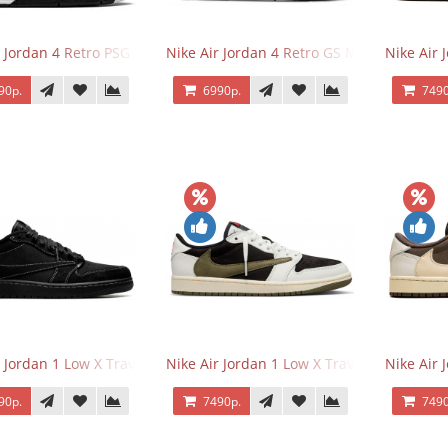
r Jordan 4 Retro PSG Paris Saint-Germain
Nike Air Jordan 4 Retro GS Military Black
Nike Air
90р.
6990р.
7490
r Jordan 1 Low X Travis Scott Black Phantom
Nike Air Jordan 1 Low X Travis Scott Olive
Nike Air 
90р.
7490р.
7490