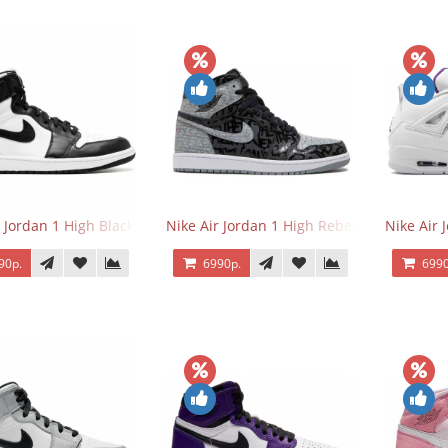
r Jordan 1 High Black/White
Nike Air Jordan 1 High Rebellionaire
Nike Air 
90р.
6990р.
6990