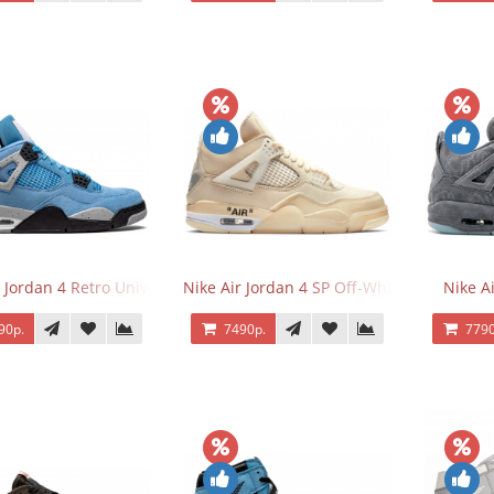
 Jordan 4 Retro University Blue
Nike Air Jordan 4 SP Off-White Sail
Nike A
90р.
7490р.
7790