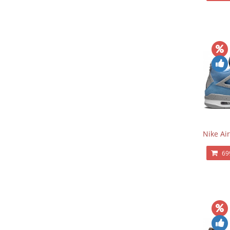
Nike Air
69