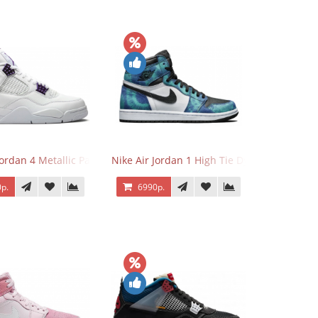
Jordan 4 Metallic Pack Purple
Nike Air Jordan 1 High Tie Dye
р.
6990р.