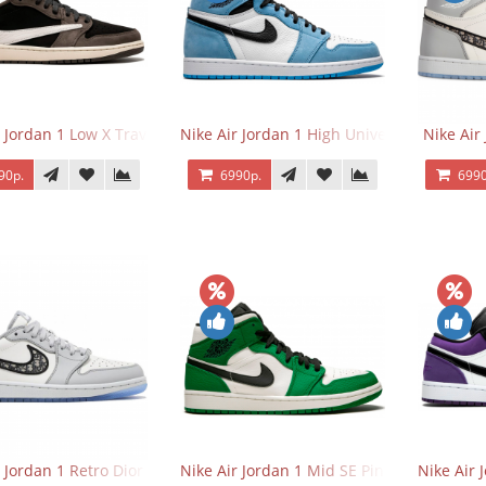
 Jordan 1 Low X Travis Scott
Nike Air Jordan 1 High University Blue
Nike Air
90р.
6990р.
6990
r Jordan 1 Retro Dior Low
Nike Air Jordan 1 Mid SE Pine Green
Nike Air 