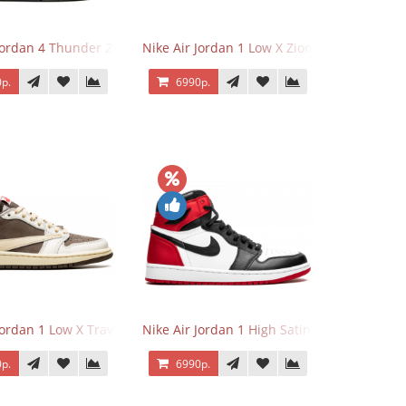
 Jordan 4 Thunder 2023
Nike Air Jordan 1 Low X Zion Williamson Vo
р.
6990р.
Jordan 1 Low X Travis Scott Reverse Mocha
Nike Air Jordan 1 High Satin Black Toe
р.
6990р.