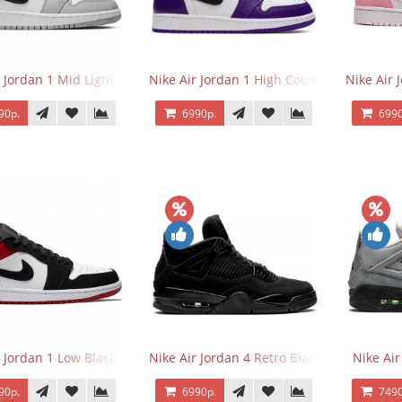
r Jordan 1 Mid Light Smoke Grey
Nike Air Jordan 1 High Court Purple 2.0
Nike Air 
90р.
6990р.
6990
r Jordan 1 Low Black Toe
Nike Air Jordan 4 Retro Black Cat
Nike Ai
90р.
6990р.
7490