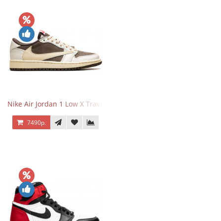
Nike Air Jordan 1 Low X Travis Scott Reverse Mocha
7490р.