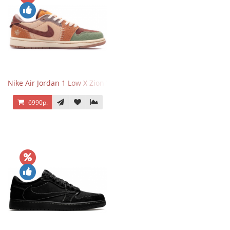
Nike Air Jordan 1 Low X Zion Williamson Voodoo
6990р.