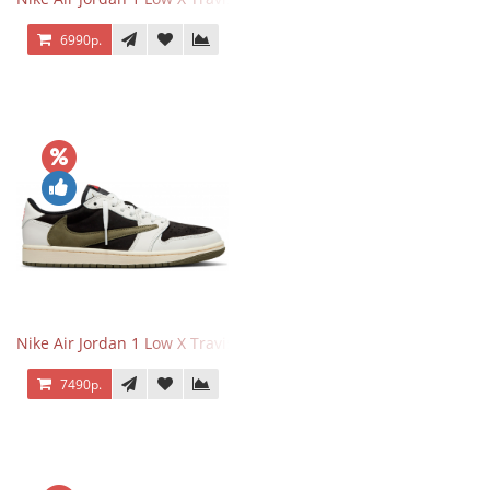
6990р.
Nike Air Jordan 1 Low X Travis Scott Olive
7490р.