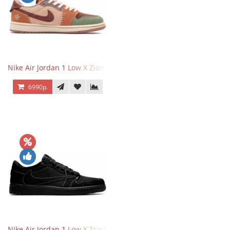
Nike Air Jordan 1 Low X Zion Williamson Voodoo
6990р.
Nike Air Jordan 1 Low X Travis Scott Black Phantom