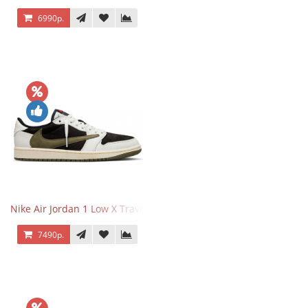
6990р.
Nike Air Jordan 1 Low X Travis Scott Olive
7490р.