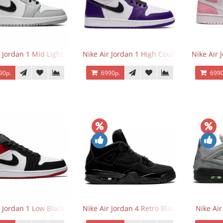
r Jordan 1 Mid Light Smoke Grey
Nike Air Jordan 1 High Court Purple 2.0
Nike Air 
90р.
6990р.
6990
r Jordan 1 Low Black Toe
Nike Air Jordan 4 Retro Black Cat
Nike Ai