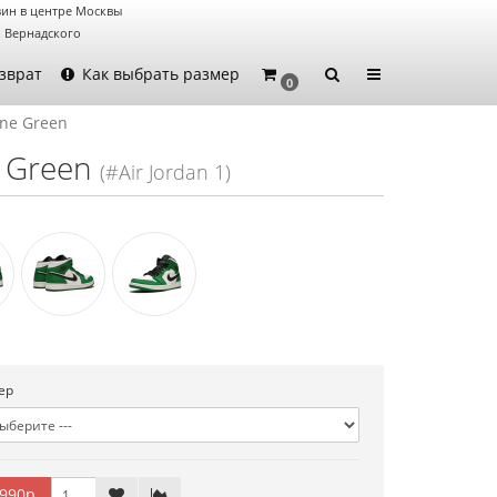
ин в центре Москвы
. Вернадского
зврат
Как выбрать размер
0
ine Green
e Green
(#Air Jordan 1)
ер
990р.