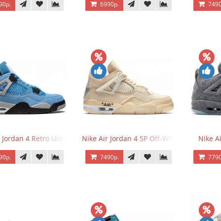
90р.
6990р.
7490
 Jordan 4 Retro University Blue
Nike Air Jordan 4 SP Off-White Sail
Nike A
90р.
7490р.
7790