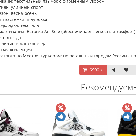
изайн: текстильный язычок с фирменным узором
тиль: уличный спорт
езон: весна-осень
ип застежки: шнуровка
одкладка: текстиль
мортизация: Вставка Air-Sole (обеспечивает легкость и комфорт)
еговые: да
аличие в магазине: да
овая коллекция
оставка по Москве: курьером; по остальным городам России - поч
6990р.
Рекомендуем