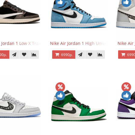
 Jordan 1 Low X Travis Scott
Nike Air Jordan 1 High University Blue
Nike Air
90р.
6990р.
6990