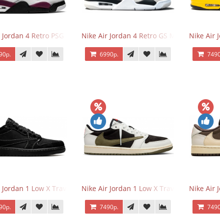
r Jordan 4 Retro PSG Paris Saint-Germain
Nike Air Jordan 4 Retro GS Military Black
Nike Air
90р.
6990р.
7490
r Jordan 1 Low X Travis Scott Black Phantom
Nike Air Jordan 1 Low X Travis Scott Olive
Nike Air 
90р.
7490р.
7490