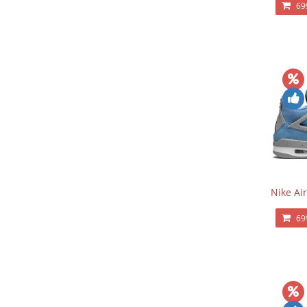
69
Nike Air
69