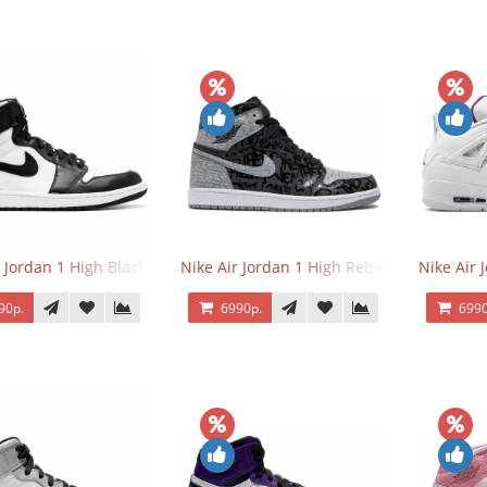
r Jordan 1 High Black/White
Nike Air Jordan 1 High Rebellionaire
Nike Air 
90р.
6990р.
6990