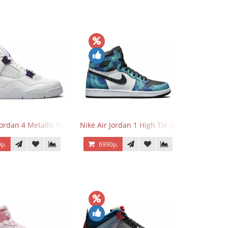
Jordan 4 Metallic Pack Purple
Nike Air Jordan 1 High Tie Dye
р.
6990р.