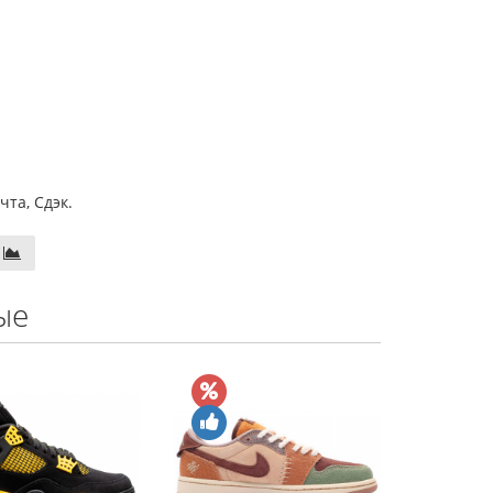
та, Сдэк.
ые