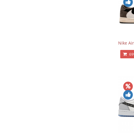
Nike Air
69