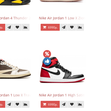
 Jordan 4 Thunder 2023
Nike Air Jordan 1 Low X Zion Williamson Vo
р.
6990р.
Jordan 1 Low X Travis Scott Reverse Mocha
Nike Air Jordan 1 High Satin Black Toe
р.
6990р.