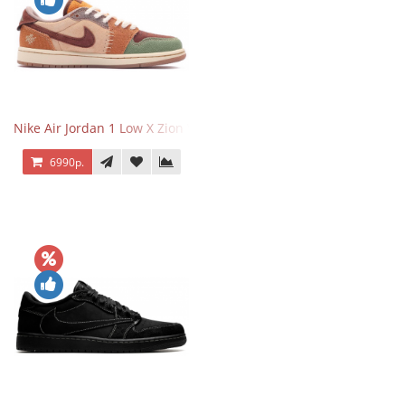
Nike Air Jordan 1 Low X Zion Williamson Voodoo
6990р.