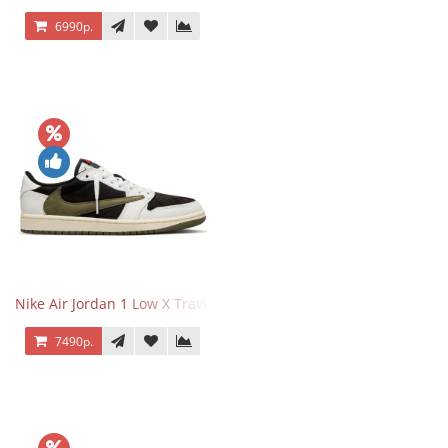
6990р.
Nike Air Jordan 1 Low X Travis Scott Olive
7490р.