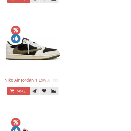
Nike Air Jordan 1 Low X Travis Scott Olive
7490р.