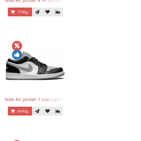
Nike Air Jordan 4 SP Union 30th Anniversary Taupe Haze
7790р.
Nike Air Jordan 1 Low Light Smoke Grey
6990р.