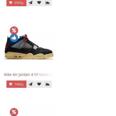
6990р.
Nike Air Jordan 4 SP Union Off Noir
7490р.