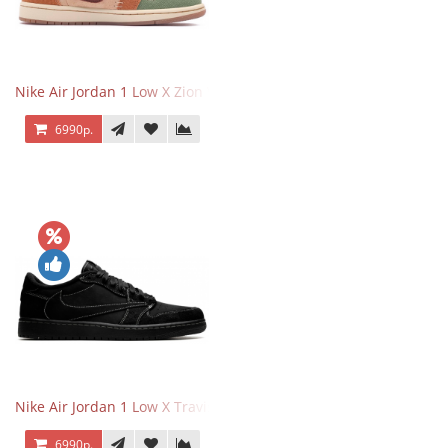
Nike Air Jordan 1 Low X Zion Williamson Voodoo
6990р.
Nike Air Jordan 1 Low X Travis Scott Black Phantom
6990р.