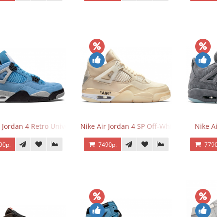
 Jordan 4 Retro University Blue
Nike Air Jordan 4 SP Off-White Sail
Nike A
90р.
7490р.
7790