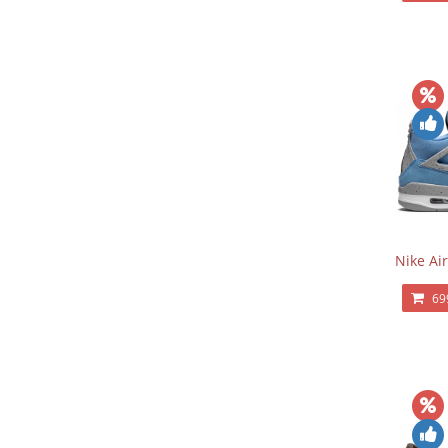
Nike Air
69