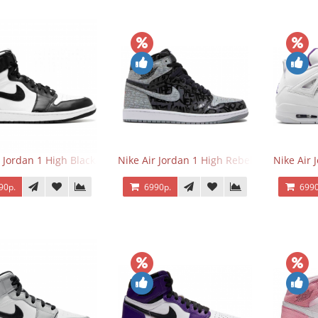
r Jordan 1 High Black/White
Nike Air Jordan 1 High Rebellionaire
Nike Air 
90р.
6990р.
6990