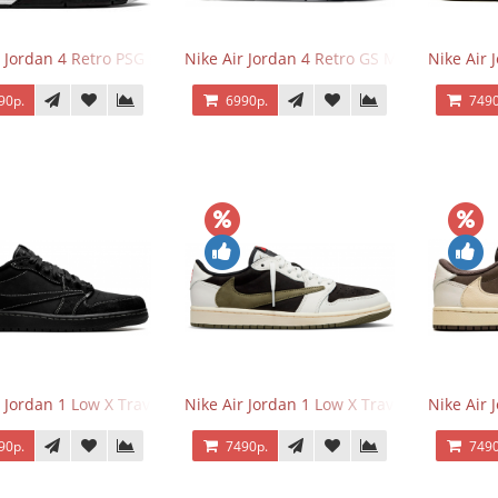
r Jordan 4 Retro PSG Paris Saint-Germain
Nike Air Jordan 4 Retro GS Military Black
Nike Air
90р.
6990р.
7490
r Jordan 1 Low X Travis Scott Black Phantom
Nike Air Jordan 1 Low X Travis Scott Olive
Nike Air 
90р.
7490р.
7490