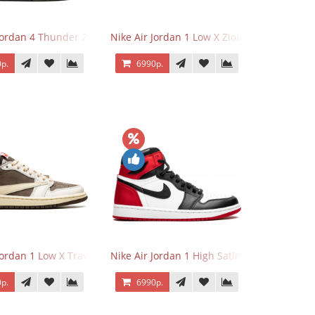
 Jordan 4 Thunder 2023
Nike Air Jordan 1 Low X Zion Williamson Vo
р.
6990р.
Jordan 1 Low X Travis Scott Reverse Mocha
Nike Air Jordan 1 High Satin Black Toe
р.
6990р.