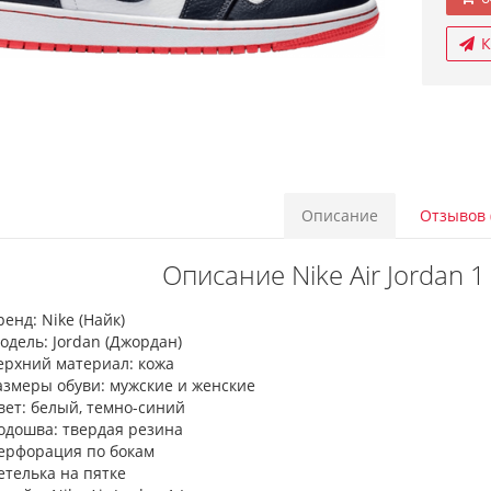
К
Описание
Отзывов 
Описание Nike Air Jordan 1
ренд: Nike (Найк)
одель: Jordan (Джордан)
ерхний материал: кожа
азмеры обуви: мужские и женские
вет: белый, темно-синий
одошва: твердая резина
ерфорация по бокам
етелька на пятке