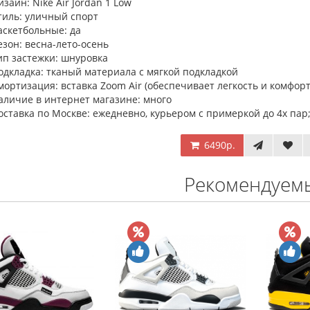
изайн: Nike Air Jordan 1 Low
тиль: уличный спорт
аскетбольные: да
езон: весна-лето-осень
ип застежки: шнуровка
одкладка: тканый материала с мягкой подкладкой
мортизация: вставка Zoom Air (обеспечивает легкость и комфорт
аличие в интернет магазине: много
оставка по Москве: ежедневно, курьером с примеркой до 4х пар;
6490р.
Рекомендуем