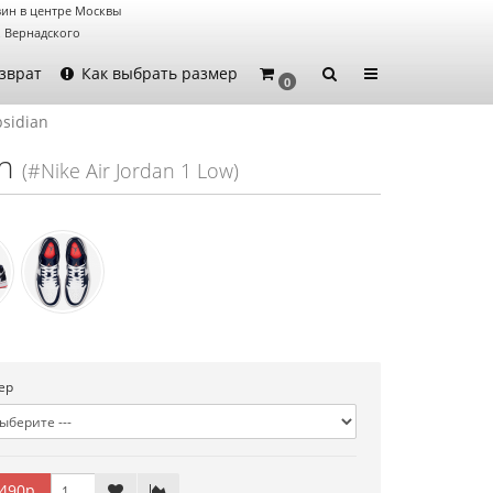
ин в центре Москвы
. Вернадского
зврат
Как выбрать размер
0
bsidian
n
(#Nike Air Jordan 1 Low)
ер
490р.