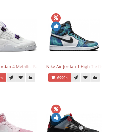
Jordan 4 Metallic Pack Purple
Nike Air Jordan 1 High Tie Dye
р.
6990р.