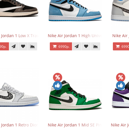
 Jordan 1 Low X Travis Scott
Nike Air Jordan 1 High University Blue
Nike Air
90р.
6990р.
6990
r Jordan 1 Retro Dior Low
Nike Air Jordan 1 Mid SE Pine Green
Nike Air 