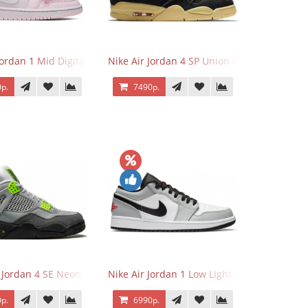
Jordan 1 Mid Digital Pink
Nike Air Jordan 4 SP Union Off Noir
р.
7490р.
r Jordan 4 SE Neon
Nike Air Jordan 1 Low Light Smoke Grey
р.
6990р.