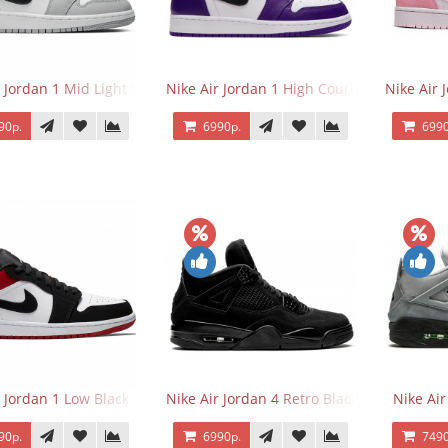
r Jordan 1 Mid Light Smoke Grey
Nike Air Jordan 1 High Court Purple 2.0
Nike Air 
90р.
6990р.
6990
r Jordan 1 Low Black Toe
Nike Air Jordan 4 Retro Black Cat
Nike Ai
90р.
6990р.
7490