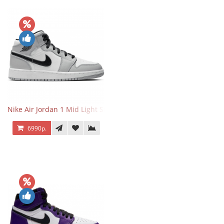
Nike Air Jordan 1 Mid Light Smoke Grey
6990р.