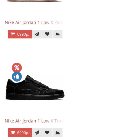
Nike Air Jordan 1 Low X Zion Williamson Voodoo
6990р.
Nike Air Jordan 1 Low X Travis Scott Black Phantom
6990р.