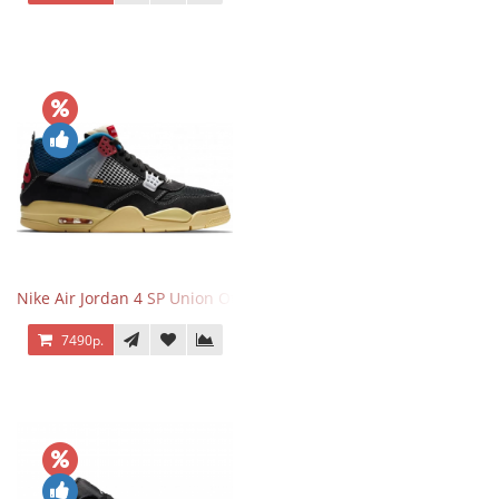
Nike Air Jordan 4 SP Union Off Noir
7490р.