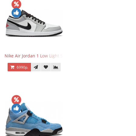
Nike Air Jordan 1 Low Light Smoke Grey
6990р.