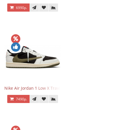
6990р.
Nike Air Jordan 1 Low X Travis Scott Olive
7490р.