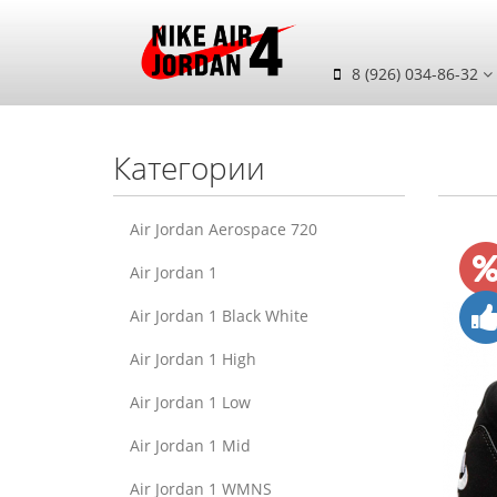
8 (926) 034-86-32
Категории
Air Jordan Aerospace 720
Air Jordan 1
Air Jordan 1 Black White
Air Jordan 1 High
Air Jordan 1 Low
Air Jordan 1 Mid
Air Jordan 1 WMNS