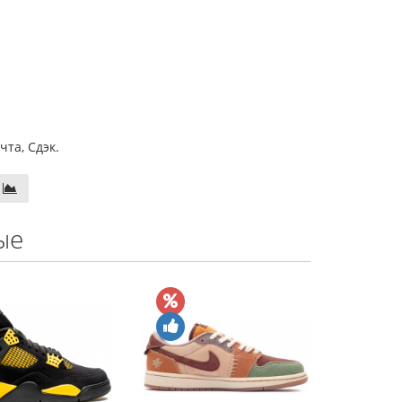
та, Сдэк.
ые