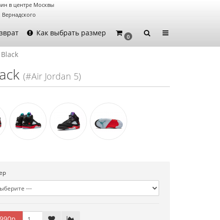
ин в центре Москвы
. Вернадского
зврат
Как выбрать размер
0
 Black
lack
(#Air Jordan 5)
ер
990р.