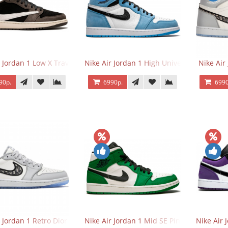
 Jordan 1 Low X Travis Scott
Nike Air Jordan 1 High University Blue
Nike Air
90р.
6990р.
6990
r Jordan 1 Retro Dior Low
Nike Air Jordan 1 Mid SE Pine Green
Nike Air 