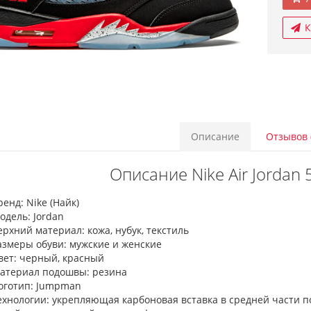
К
Описание
Отзывов 
Описание Nike Air Jordan 
ренд: Nike (Найк)
одель: Jordan
ерхний материал: кожа, нубук, текстиль
азмеры обуви: мужские и женские
вет: черный, красный
атериал подошвы: резина
оготип: Jumpman
ехнологии: укрепляющая карбоновая вставка в средней части 