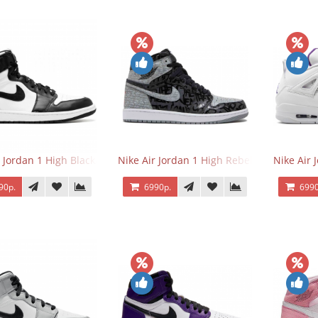
r Jordan 1 High Black/White
Nike Air Jordan 1 High Rebellionaire
Nike Air 
90р.
6990р.
6990