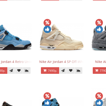
 Jordan 4 Retro University Blue
Nike Air Jordan 4 SP Off-White Sail
Nike A
90р.
7490р.
7790