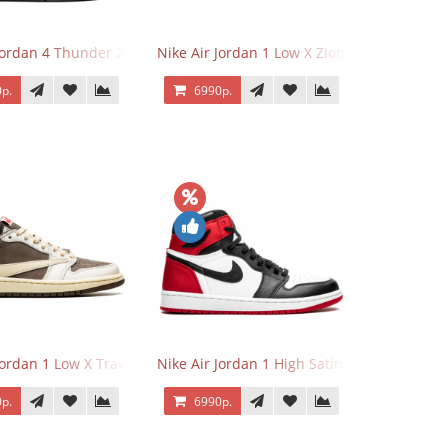
 Jordan 4 Thunder 2023
Nike Air Jordan 1 Low X Zion Williamson Vo
р.
6990р.
Jordan 1 Low X Travis Scott Reverse Mocha
Nike Air Jordan 1 High Satin Black Toe
р.
6990р.