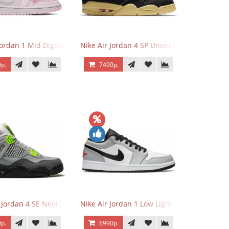
Jordan 1 Mid Digital Pink
Nike Air Jordan 4 SP Union Off Noir
р.
7490р.
r Jordan 4 SE Neon
Nike Air Jordan 1 Low Light Smoke Grey
р.
6990р.