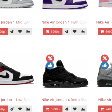
r Jordan 1 Mid Light Smoke Grey
Nike Air Jordan 1 High Court Purple 2.0
Nike Air 
90р.
6990р.
6990
r Jordan 1 Low Black Toe
Nike Air Jordan 4 Retro Black Cat
Nike Ai
90р.
6990р.
7490