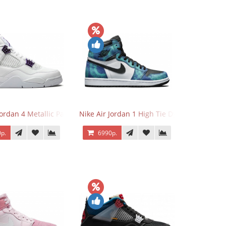
Jordan 4 Metallic Pack Purple
Nike Air Jordan 1 High Tie Dye
р.
6990р.