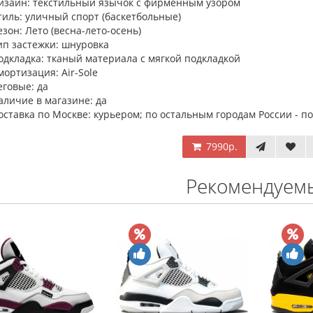
изайн: текстильный язычок с фирменным узором
тиль: уличный спорт (баскетбольные)
езон: Лето (весна-лето-осень)
ип застежки: шнуровка
одкладка: тканый материала с мягкой подкладкой
мортизация: Air-Sole
еговые: да
аличие в магазине: да
оставка по Москве: курьером; по остальным городам России - поч
7990р.
Рекомендуем