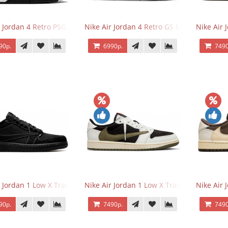
r Jordan 4 Retro PSG Paris Saint-Germain
Nike Air Jordan 4 Retro GS Military Black
Nike Air
90р.
6990р.
7490
r Jordan 1 Low X Travis Scott Black Phantom
Nike Air Jordan 1 Low X Travis Scott Olive
Nike Air 
90р.
7490р.
7490