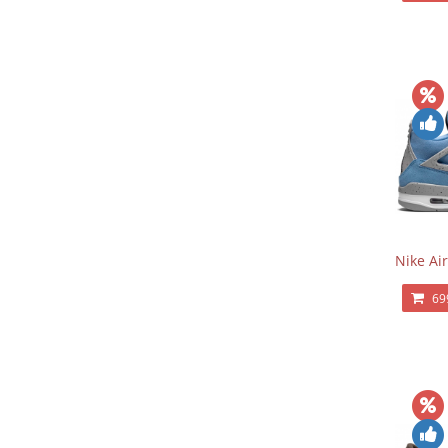
Nike Air
69