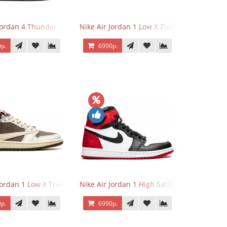
 Jordan 4 Thunder 2023
Nike Air Jordan 1 Low X Zion Williamson Vo
р.
6990р.
Jordan 1 Low X Travis Scott Reverse Mocha
Nike Air Jordan 1 High Satin Black Toe
р.
6990р.