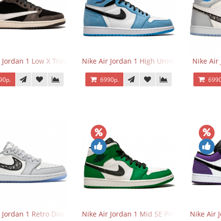
 Jordan 1 Low X Travis Scott
Nike Air Jordan 1 High University Blue
Nike Air
90р.
6990р.
6990
r Jordan 1 Retro Dior Low
Nike Air Jordan 1 Mid SE Pine Green
Nike Air 