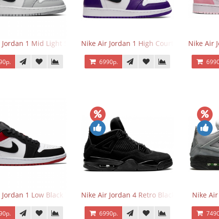
r Jordan 1 Mid Light Smoke Grey
Nike Air Jordan 1 High Court Purple 2.0
Nike Air 
90р.
6990р.
6990
r Jordan 1 Low Black Toe
Nike Air Jordan 4 Retro Black Cat
Nike Ai
90р.
6990р.
7490