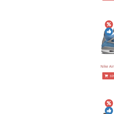
Nike Air
69