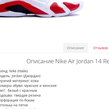
Описание
Отзывов 
Описание Nike Air Jordan 14 Re
ренд: Nike (Найк)
одель: Jordan (Джордан)
ерхний материал: кожа
азмеры обуви: мужские и женские
вет: белый с красным
одошва: твердая резина
ерфорация по бокам
етелька на пятке