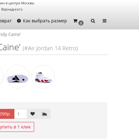
ин в центре Москвы
. Вернадского
зврат
Как выбрать размер
0
andy Caine'
Caine'
(#Air Jordan 14 Retro)
390р.
упить в 1 клик