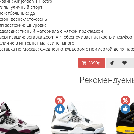
изайн: Air Jordan 14 Retro
тиль: уличный спорт
аскетбольные: да
езон: весна-лето-осень
ип застежки: шнуровка
одкладка: тканый материала с мягкой подкладкой
мортизация: вставка Zoom Air (обеспечивает легкость и комфорт
аличие в интернет магазине: много
оставка по Москве: ежедневно, курьером с примеркой до 4х пар;
6390р.
Рекомендуем