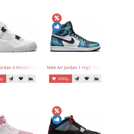
Jordan 4 Metallic Pack Purple
Nike Air Jordan 1 High Tie Dye
р.
6990р.