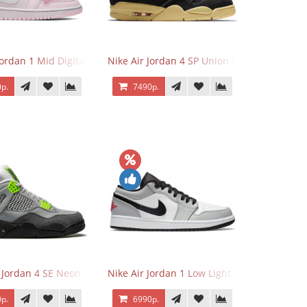
Jordan 1 Mid Digital Pink
Nike Air Jordan 4 SP Union Off Noir
р.
7490р.
r Jordan 4 SE Neon
Nike Air Jordan 1 Low Light Smoke Grey
р.
6990р.