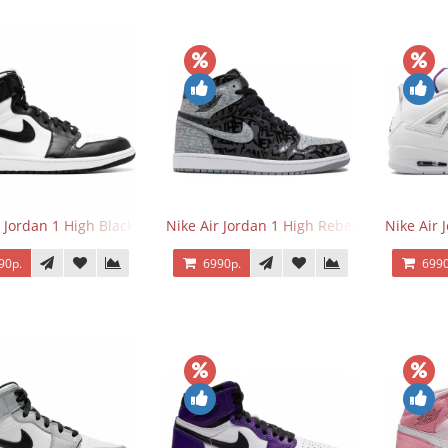
r Jordan 1 High Black/White
Nike Air Jordan 1 High Rebellionaire
Nike Air 
90р.
6990р.
6990