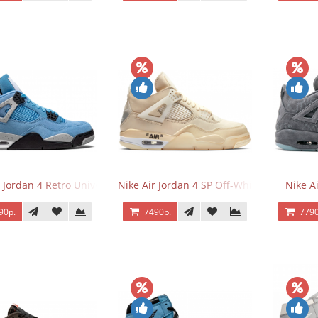
 Jordan 4 Retro University Blue
Nike Air Jordan 4 SP Off-White Sail
Nike A
90р.
7490р.
7790