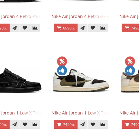
r Jordan 4 Retro PSG Paris Saint-Germain
Nike Air Jordan 4 Retro GS Military Black
Nike Air
90р.
6990р.
7490
r Jordan 1 Low X Travis Scott Black Phantom
Nike Air Jordan 1 Low X Travis Scott Olive
Nike Air 
90р.
7490р.
7490