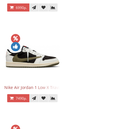
6990р.
Nike Air Jordan 1 Low X Travis Scott Olive
7490р.