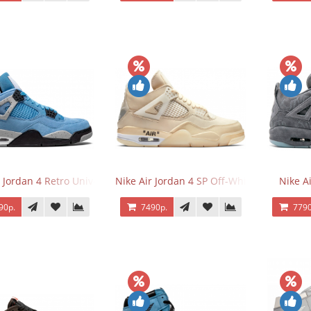
 Jordan 4 Retro University Blue
Nike Air Jordan 4 SP Off-White Sail
Nike A
90р.
7490р.
7790