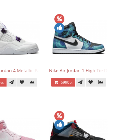
Jordan 4 Metallic Pack Purple
Nike Air Jordan 1 High Tie Dye
р.
6990р.