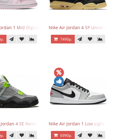
Jordan 1 Mid Digital Pink
Nike Air Jordan 4 SP Union Off Noir
р.
7490р.
r Jordan 4 SE Neon
Nike Air Jordan 1 Low Light Smoke Grey
р.
6990р.