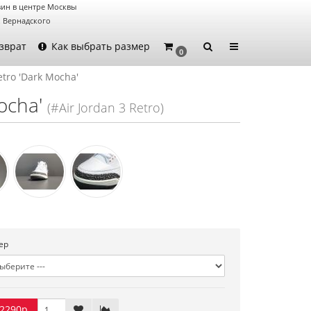
ин в центре Москвы
. Вернадского
зврат
Как выбрать размер
0
etro 'Dark Mocha'
ocha'
(#Air Jordan 3 Retro)
ер
2290р.