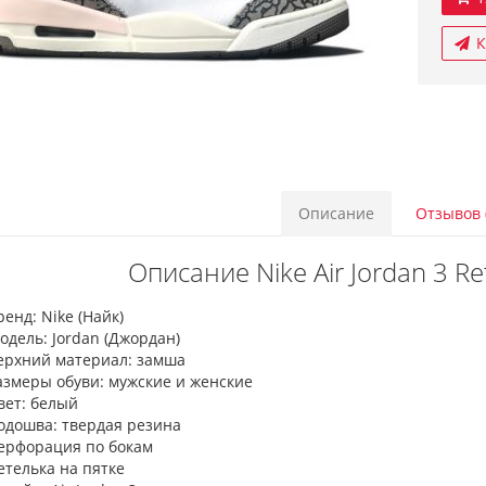
К
Описание
Отзывов 
Описание Nike Air Jordan 3 Re
ренд: Nike (Найк)
одель: Jordan (Джордан)
ерхний материал: замша
азмеры обуви: мужские и женские
вет: белый
одошва: твердая резина
ерфорация по бокам
етелька на пятке