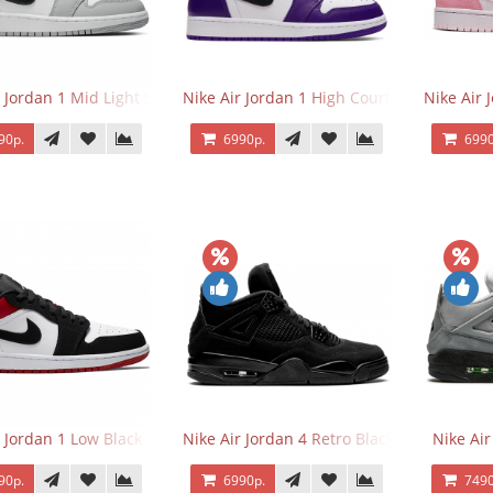
r Jordan 1 Mid Light Smoke Grey
Nike Air Jordan 1 High Court Purple 2.0
Nike Air 
90р.
6990р.
6990
r Jordan 1 Low Black Toe
Nike Air Jordan 4 Retro Black Cat
Nike Ai
90р.
6990р.
7490