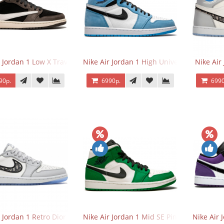
 Jordan 1 Low X Travis Scott
Nike Air Jordan 1 High University Blue
Nike Air
90р.
6990р.
6990
r Jordan 1 Retro Dior Low
Nike Air Jordan 1 Mid SE Pine Green
Nike Air 