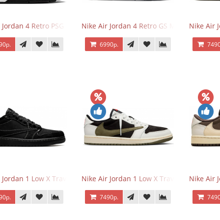
r Jordan 4 Retro PSG Paris Saint-Germain
Nike Air Jordan 4 Retro GS Military Black
Nike Air
90р.
6990р.
7490
r Jordan 1 Low X Travis Scott Black Phantom
Nike Air Jordan 1 Low X Travis Scott Olive
Nike Air 
90р.
7490р.
7490