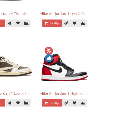
 Jordan 4 Thunder 2023
Nike Air Jordan 1 Low X Zion Williamson Vo
р.
6990р.
Jordan 1 Low X Travis Scott Reverse Mocha
Nike Air Jordan 1 High Satin Black Toe
р.
6990р.