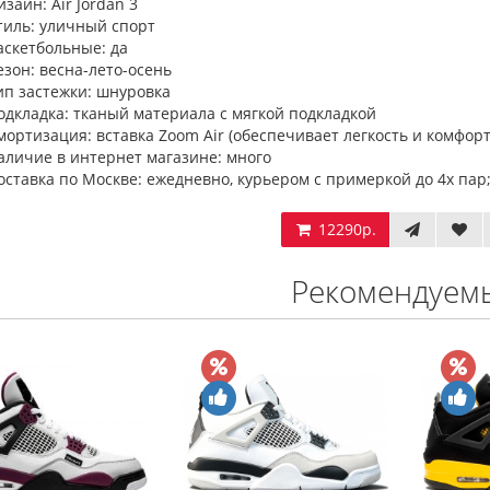
изайн: Air Jordan 3
тиль: уличный спорт
аскетбольные: да
езон: весна-лето-осень
ип застежки: шнуровка
одкладка: тканый материала с мягкой подкладкой
мортизация: вставка Zoom Air (обеспечивает легкость и комфорт
аличие в интернет магазине: много
оставка по Москве: ежедневно, курьером с примеркой до 4х пар;
12290р.
Рекомендуем