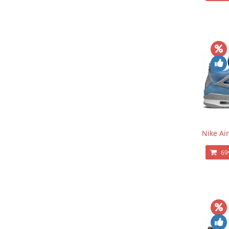
Nike Air
69