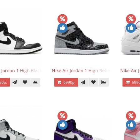
r Jordan 1 High Black/White
Nike Air Jordan 1 High Rebellionaire
Nike Air 
90р.
6990р.
6990