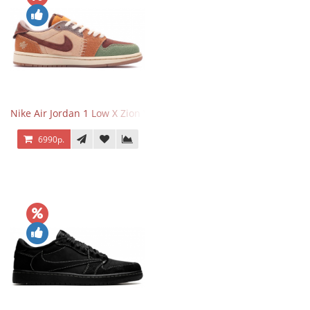
Nike Air Jordan 1 Low X Zion Williamson Voodoo
6990р.