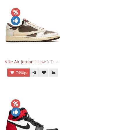
Nike Air Jordan 1 Low X Travis Scott Reverse Mocha
7490р.