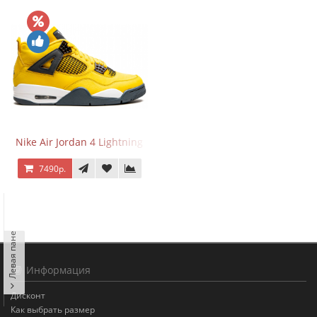
Nike Air Jordan 4 Lightning
7490р.
Левая панель
Информация
Дисконт
Как выбрать размер