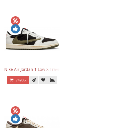
Nike Air Jordan 1 Low X Travis Scott Olive
7490р.