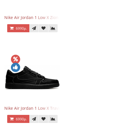
Nike Air Jordan 1 Low X Zion Williamson Voodoo
6990р.
Nike Air Jordan 1 Low X Travis Scott Black Phantom
6990р.