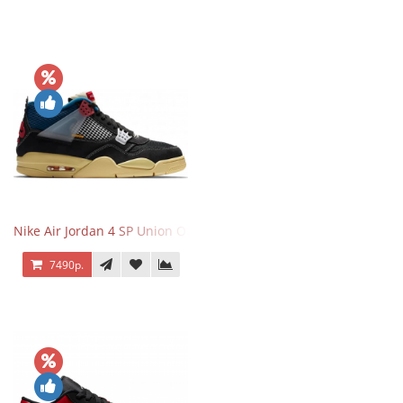
Nike Air Jordan 4 SP Union Off Noir
7490р.