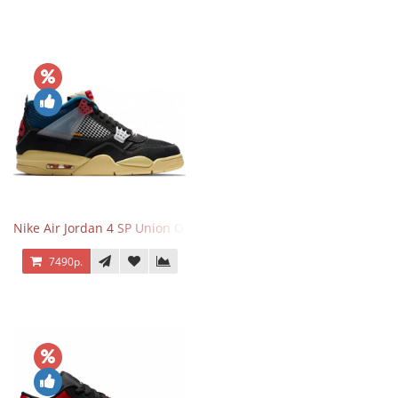
Nike Air Jordan 4 SP Union Off Noir
7490р.