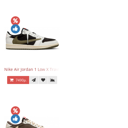
Nike Air Jordan 1 Low X Travis Scott Olive
7490р.