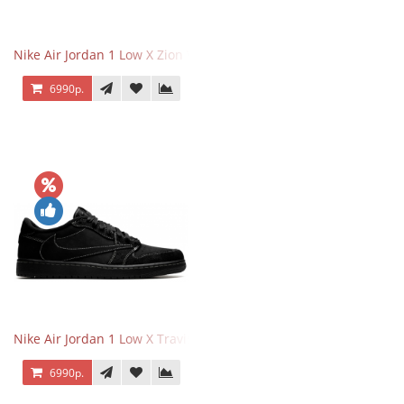
Nike Air Jordan 1 Low X Zion Williamson Voodoo
6990р.
Nike Air Jordan 1 Low X Travis Scott Black Phantom
6990р.