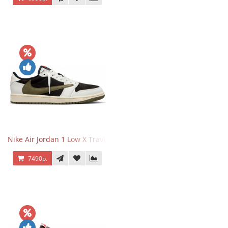
Nike Air Jordan 1 Low X Travis Scott Olive
7490р.