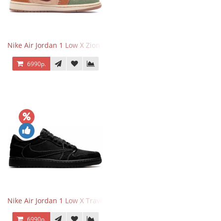
Nike Air Jordan 1 Low X Zion Williamson Voodoo
6990р.
Nike Air Jordan 1 Low X Travis Scott Black Phantom
6990р.