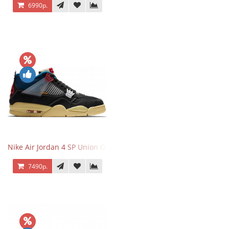
6990р.
Nike Air Jordan 4 SP Union Off Noir
7490р.