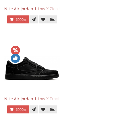
Nike Air Jordan 1 Low X Zion Williamson Voodoo
6990р.
Nike Air Jordan 1 Low X Travis Scott Black Phantom
6990р.