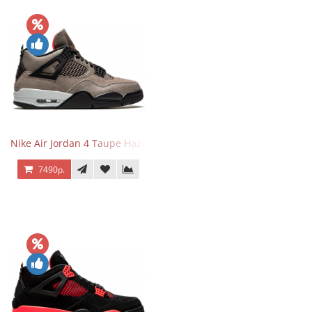
Nike Air Jordan 4 Taupe Haze
7490р.