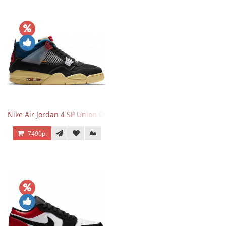
Nike Air Jordan 4 SP Union Off Noir
7490р.