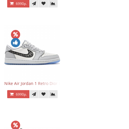
6990р.
Nike Air Jordan 1 Retro Dior Low
6990р.