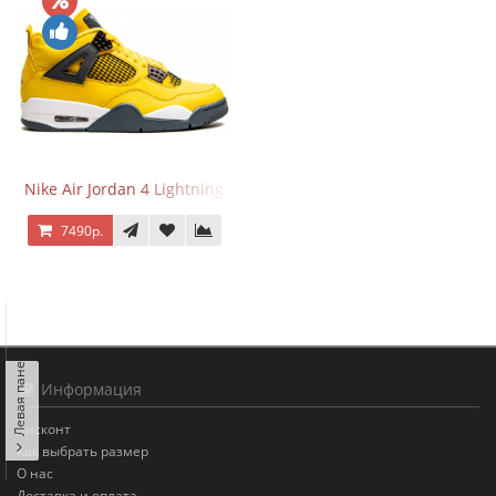
Nike Air Jordan 4 Lightning
7490р.
Левая панель
Информация
Дисконт
Как выбрать размер
О нас
Доставка и оплата