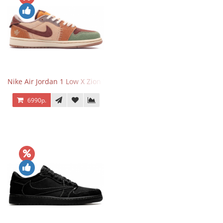
Nike Air Jordan 1 Low X Zion Williamson Voodoo
6990р.