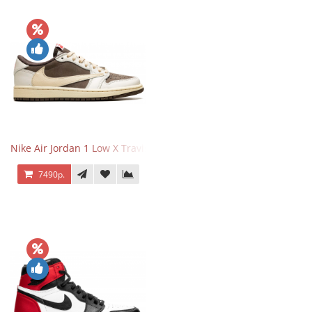
Nike Air Jordan 1 Low X Travis Scott Reverse Mocha
7490р.