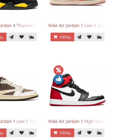
 Jordan 4 Thunder 2023
Nike Air Jordan 1 Low X Zion Williamson Vo
р.
6990р.
Jordan 1 Low X Travis Scott Reverse Mocha
Nike Air Jordan 1 High Satin Black Toe
р.
6990р.