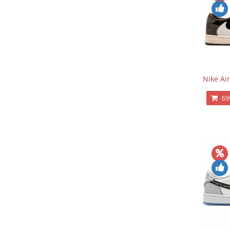
Nike Air
69