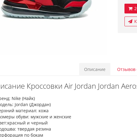
2
К
Описание
Отзывов 
исание Кроссовки Air Jordan Jordan Aero
ренд: Nike (Найк)
одель: Jordan (Джордан)
ерхний материал: кожа
азмеры обуви: мужские и женские
вет:красный и черный
одошва: твердая резина
ерфорация по бокам