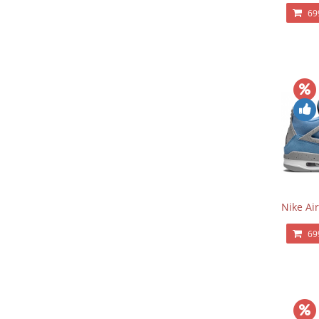
69
Nike Air
69