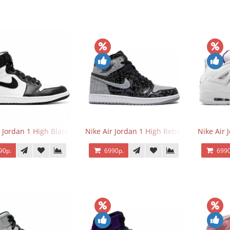
r Jordan 1 High Black/White
Nike Air Jordan 1 High Rebellionaire
Nike Air 
90р.
6990р.
6990