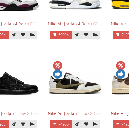
r Jordan 4 Retro PSG Paris Saint-Germain
Nike Air Jordan 4 Retro GS Military Black
Nike Air
90р.
6990р.
7490
r Jordan 1 Low X Travis Scott Black Phantom
Nike Air Jordan 1 Low X Travis Scott Olive
Nike Air 
90р.
7490р.
7490