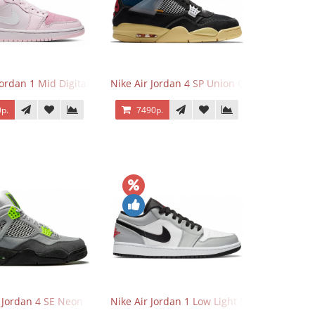
Jordan 1 Mid Digital Pink
Nike Air Jordan 4 SP Union Off Noir
р.
7490р.
r Jordan 4 SE Neon
Nike Air Jordan 1 Low Light Smoke Grey