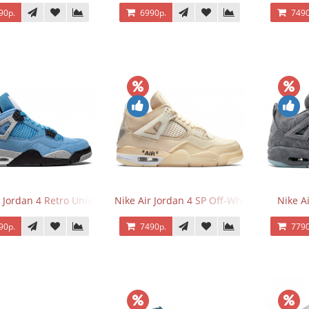
90р.
6990р.
7490
 Jordan 4 Retro University Blue
Nike Air Jordan 4 SP Off-White Sail
Nike A
90р.
7490р.
7790