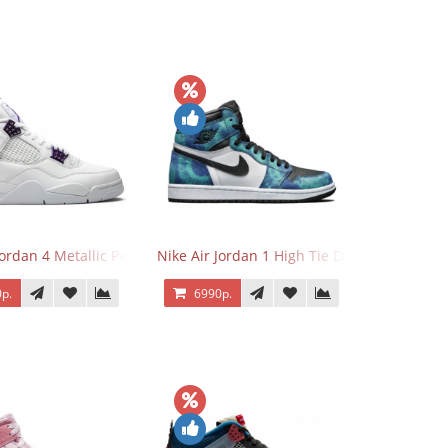
Jordan 4 Metallic Pack Purple
Nike Air Jordan 1 High Tie Dye
р.
6990р.