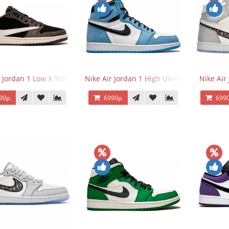
 Jordan 1 Low X Travis Scott
Nike Air Jordan 1 High University Blue
Nike Air
90р.
6990р.
6990