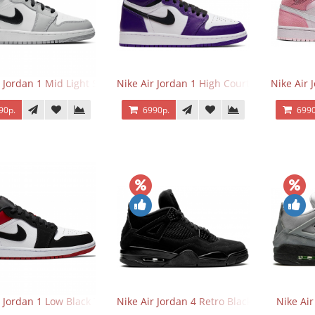
r Jordan 1 Mid Light Smoke Grey
Nike Air Jordan 1 High Court Purple 2.0
Nike Air 
90р.
6990р.
6990
r Jordan 1 Low Black Toe
Nike Air Jordan 4 Retro Black Cat
Nike Ai