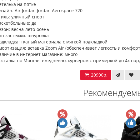
етелька на пятке
изайн: Air Jordan Jordan Aerospace 720
тиль: уличный спорт
аскетбольные: да
езон: весна-лето-осень
ип застежки: шнуровка
одкладка: тканый материала с мягкой подкладкой
мортизация: вставка Zoom Air (обеспечивает легкость и комфорт
аличие в интернет магазине: много
оставка по Москве: ежедневно, курьером с примеркой до 4х пар;
20990р.
Рекомендуем