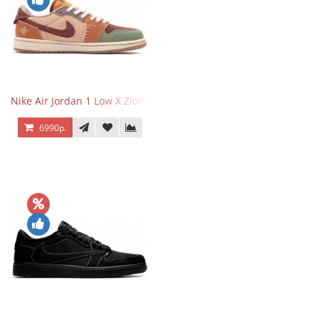
Nike Air Jordan 1 Low X Zion Williamson Voodoo
6990р.