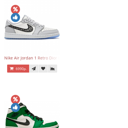
Nike Air Jordan 1 Retro Dior Low
6990р.