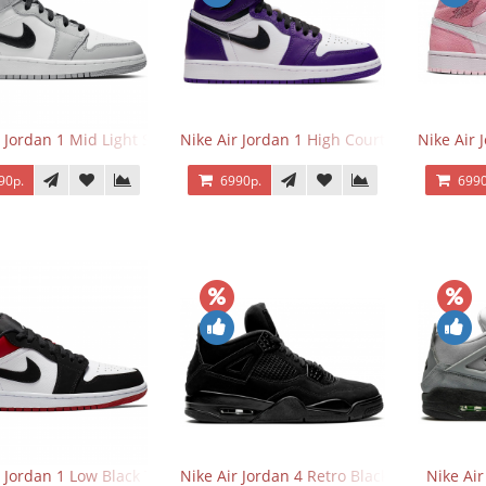
r Jordan 1 Mid Light Smoke Grey
Nike Air Jordan 1 High Court Purple 2.0
Nike Air 
90р.
6990р.
6990
r Jordan 1 Low Black Toe
Nike Air Jordan 4 Retro Black Cat
Nike Ai