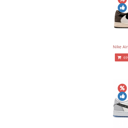
Nike Air
69