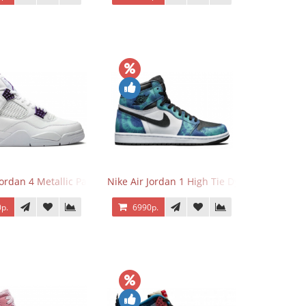
Jordan 4 Metallic Pack Purple
Nike Air Jordan 1 High Tie Dye
р.
6990р.