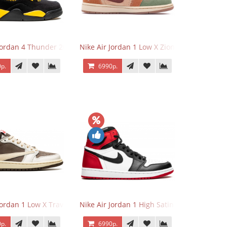
 Jordan 4 Thunder 2023
Nike Air Jordan 1 Low X Zion Williamson Vo
р.
6990р.
Jordan 1 Low X Travis Scott Reverse Mocha
Nike Air Jordan 1 High Satin Black Toe
р.
6990р.