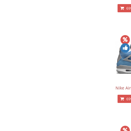
69
Nike Air
69