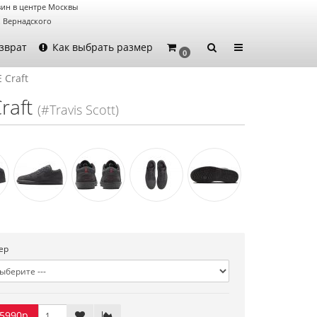
ин в центре Москвы
. Вернадского
зврат
Как выбрать размер
0
E Craft
raft
(#Travis Scott)
ер
5990р.