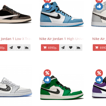
 Jordan 1 Low X Travis Scott
Nike Air Jordan 1 High University Blue
Nike Air
90р.
6990р.
6990