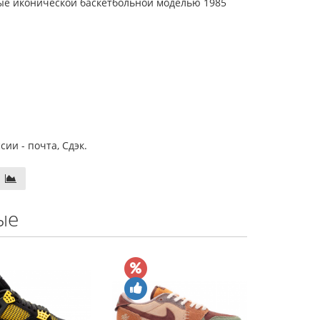
ые иконической баскетбольной моделью 1985
ии - почта, Сдэк.
ые