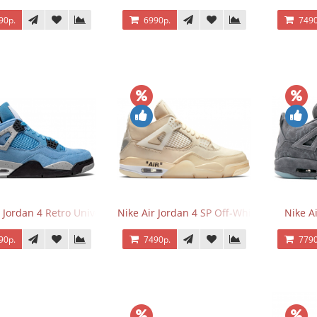
90р.
6990р.
7490
 Jordan 4 Retro University Blue
Nike Air Jordan 4 SP Off-White Sail
Nike A
90р.
7490р.
7790