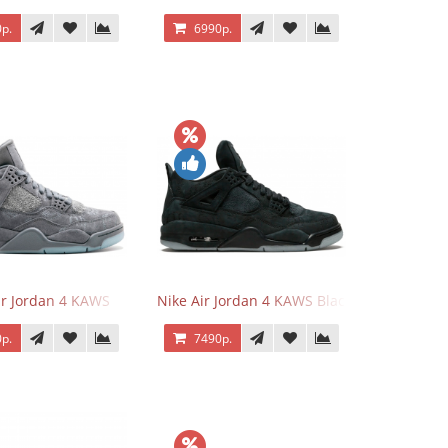
р.
6990р.
ir Jordan 4 KAWS
Nike Air Jordan 4 KAWS Black
р.
7490р.