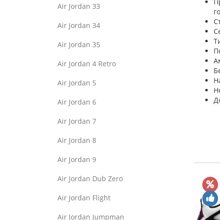
П
Air Jordan 33
г
С
Air Jordan 34
С
Т
Air Jordan 35
П
А
Air Jordan 4 Retro
Б
Н
Air Jordan 5
Н
Д
Air Jordan 6
Air Jordan 7
Air Jordan 8
Air Jordan 9
Air Jordan Dub Zero
Air Jordan Flight
Air Jordan Jumpman