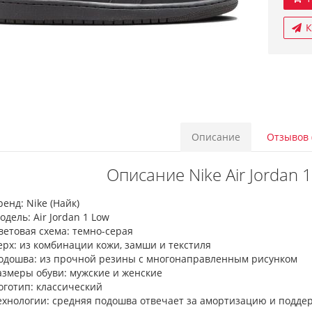
К
Описание
Отзывов 
Описание Nike Air Jordan 1
ренд: Nike (Найк)
одель: Air Jordan 1 Low
ветовая схема: темно-серая
ерх: из комбинации кожи, замши и текстиля
одошва: из прочной резины с многонаправленным рисунком
азмеры обуви: мужские и женские
оготип: классический
ехнологии: средняя подошва отвечает за амортизацию и подде