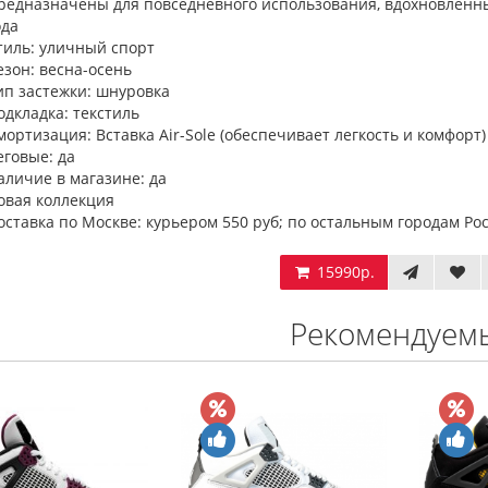
редназначены для повседневного использования, вдохновленн
ода
тиль: уличный спорт
езон: весна-осень
ип застежки: шнуровка
одкладка: текстиль
мортизация: Вставка Air-Sole (обеспечивает легкость и комфорт)
еговые: да
аличие в магазине: да
овая коллекция
оставка по Москве: курьером 550 руб; по остальным городам Росс
15990р.
Рекомендуем