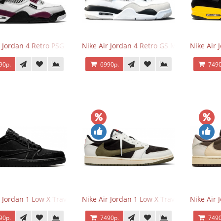
r Jordan 4 Retro PSG Paris Saint-Germain
Nike Air Jordan 4 Retro GS Military Black
Nike Air
90р.
6990р.
7490
r Jordan 1 Low X Travis Scott Black Phantom
Nike Air Jordan 1 Low X Travis Scott Olive
Nike Air 
90р.
7490р.
7490