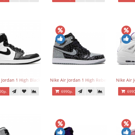
r Jordan 1 High Black/White
Nike Air Jordan 1 High Rebellionaire
Nike Air 
90р.
6990р.
6990