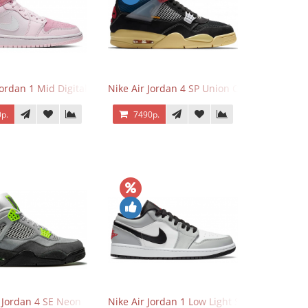
Jordan 1 Mid Digital Pink
Nike Air Jordan 4 SP Union Off Noir
р.
7490р.
r Jordan 4 SE Neon
Nike Air Jordan 1 Low Light Smoke Grey