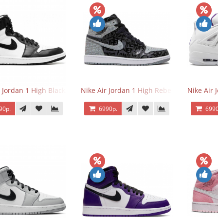
r Jordan 1 High Black/White
Nike Air Jordan 1 High Rebellionaire
Nike Air 
90р.
6990р.
6990