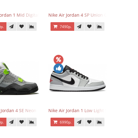
Jordan 1 Mid Digital Pink
Nike Air Jordan 4 SP Union Off Noir
р.
7490р.
r Jordan 4 SE Neon
Nike Air Jordan 1 Low Light Smoke Grey
р.
6990р.