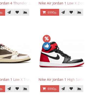
 Jordan 4 Thunder 2023
Nike Air Jordan 1 Low X Zion Williamson Vo
р.
6990р.
Jordan 1 Low X Travis Scott Reverse Mocha
Nike Air Jordan 1 High Satin Black Toe
р.
6990р.