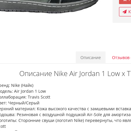
К
Описание
Отзывов 
Описание Nike Air Jordan 1 Low x Tr
ренд: Nike (Найк)
одель: Air Jordan 1 Low
оллаборация: Travis Scott
вет: Черный/Серый
ерхний материал: Кожа высокого качества с замшевыми вставк
одошва: Резиновая с воздушной подушкой Air-Sole для амортиз
оготипы: Сторонние свуши (логотип Nike) перевернуты, что явл
ott