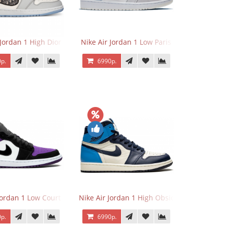
 Jordan 1 High Dior
Nike Air Jordan 1 Low Paris
р.
6990р.
Jordan 1 Low Court Purple
Nike Air Jordan 1 High Obsidian University 
р.
6990р.