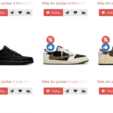
r Jordan 4 Retro PSG Paris Saint-Germain
Nike Air Jordan 4 Retro GS Military Black
Nike Air
90р.
6990р.
7490
r Jordan 1 Low X Travis Scott Black Phantom
Nike Air Jordan 1 Low X Travis Scott Olive
Nike Air 
90р.
7490р.
7490