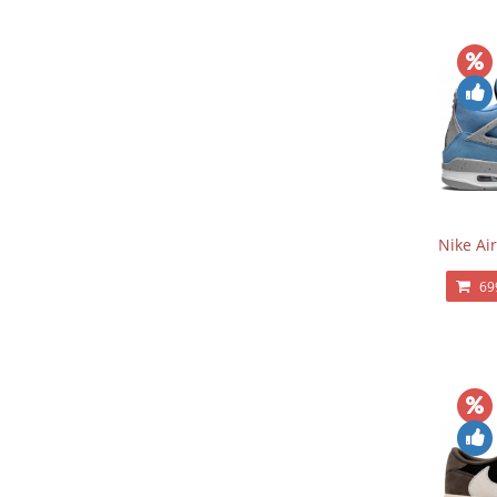
Nike Air
69