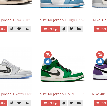
 Jordan 1 Low X Travis Scott
Nike Air Jordan 1 High University Blue
Nike Air
90р.
6990р.
6990
r Jordan 1 Retro Dior Low
Nike Air Jordan 1 Mid SE Pine Green
Nike Air 
90р.
6990р.
6990