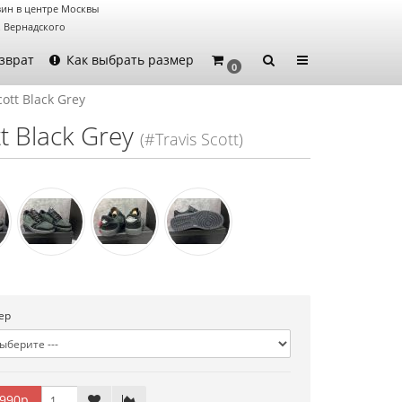
ин в центре Москвы
. Вернадского
зврат
Как выбрать размер
0
cott Black Grey
tt Black Grey
(#Travis Scott)
ер
990р.