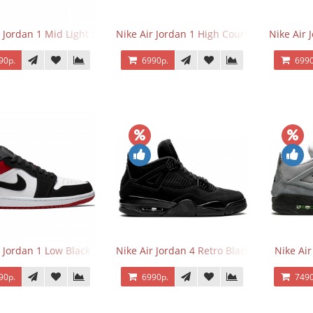
r Jordan 1 Mid Light Smoke Grey
Nike Air Jordan 1 High Court Purple 2.0
Nike Air 
90р.
6990р.
6990
r Jordan 1 Low Black Toe
Nike Air Jordan 4 Retro Black Cat
Nike Ai
90р.
6990р.
7490