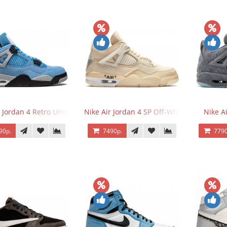
 Jordan 4 Retro University Blue
Nike Air Jordan 4 SP Off-White Sail
Nike A
90р.
7490р.
7790