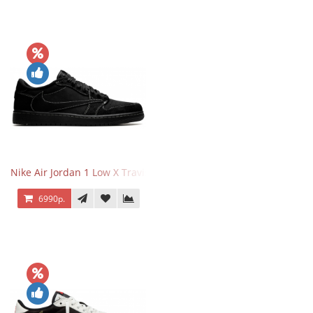
Nike Air Jordan 1 Low X Travis Scott Black Phantom
6990р.