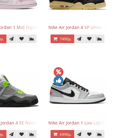
Jordan 1 Mid Digital Pink
Nike Air Jordan 4 SP Union Off Noir
р.
7490р.
r Jordan 4 SE Neon
Nike Air Jordan 1 Low Light Smoke Grey
р.
6990р.