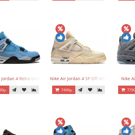
 Jordan 4 Retro University Blue
Nike Air Jordan 4 SP Off-White Sail
Nike A
90р.
7490р.
7790