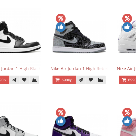
r Jordan 1 High Black/White
Nike Air Jordan 1 High Rebellionaire
Nike Air 
90р.
6990р.
6990