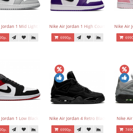
r Jordan 1 Mid Light Smoke Grey
Nike Air Jordan 1 High Court Purple 2.0
Nike Air 
90р.
6990р.
6990
r Jordan 1 Low Black Toe
Nike Air Jordan 4 Retro Black Cat
Nike Ai
90р.
6990р.
7490