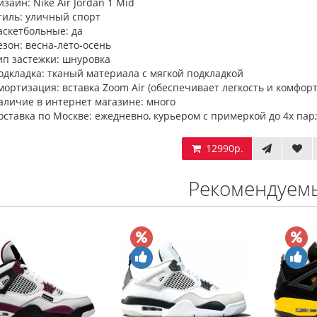
изайн: Nike Air Jordan 1 Mid
тиль: уличный спорт
аскетбольные: да
езон: весна-лето-осень
ип застежки: шнуровка
одкладка: тканый материала с мягкой подкладкой
мортизация: вставка Zoom Air (обеспечивает легкость и комфорт
аличие в интернет магазине: много
оставка по Москве: ежедневно, курьером с примеркой до 4х пар;
12990р.
Рекомендуем