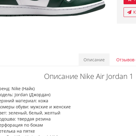
К
Описание
Отзывов 
Описание Nike Air Jordan 1
ренд: Nike (Найк)
одель: Jordan (Джордан)
ерхний материал: кожа
азмеры обуви: мужские и женские
вет: зеленый, белый, желтый
одошва: твердая резина
ерфорация по бокам
етелька на пятке