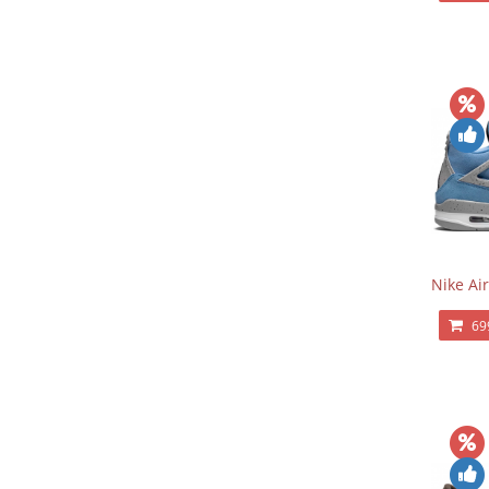
Nike Air
69