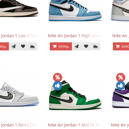
 Jordan 1 Low X Travis Scott
Nike Air Jordan 1 High University Blue
Nike Air
90р.
6990р.
6990
r Jordan 1 Retro Dior Low
Nike Air Jordan 1 Mid SE Pine Green
Nike Air 