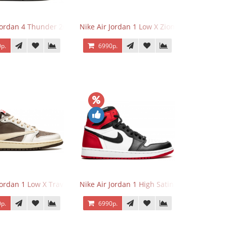
 Jordan 4 Thunder 2023
Nike Air Jordan 1 Low X Zion Williamson Vo
р.
6990р.
Jordan 1 Low X Travis Scott Reverse Mocha
Nike Air Jordan 1 High Satin Black Toe
р.
6990р.