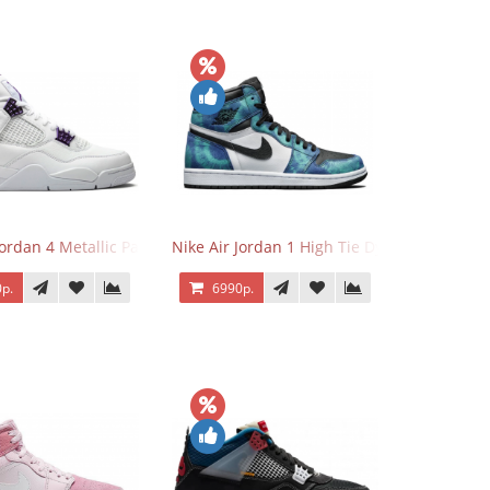
Jordan 4 Metallic Pack Purple
Nike Air Jordan 1 High Tie Dye
р.
6990р.