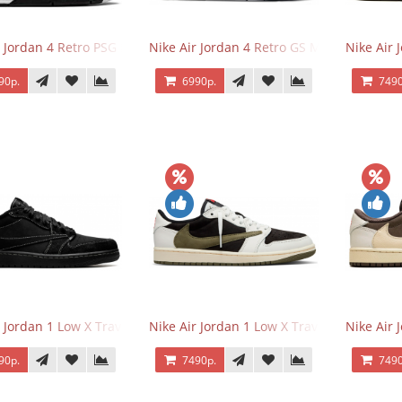
r Jordan 4 Retro PSG Paris Saint-Germain
Nike Air Jordan 4 Retro GS Military Black
Nike Air
90р.
6990р.
7490
r Jordan 1 Low X Travis Scott Black Phantom
Nike Air Jordan 1 Low X Travis Scott Olive
Nike Air 
90р.
7490р.
7490