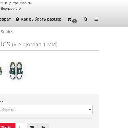
ин в центре Москвы
. Вернадского
зврат
Как выбрать размер
0
 Sonics
ics
(# Air Jordan 1 Mid)
ер
2990р.