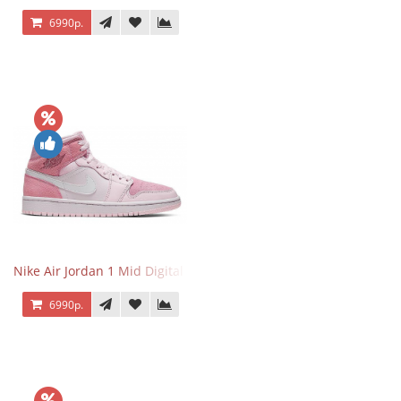
6990р.
Nike Air Jordan 1 Mid Digital Pink
6990р.