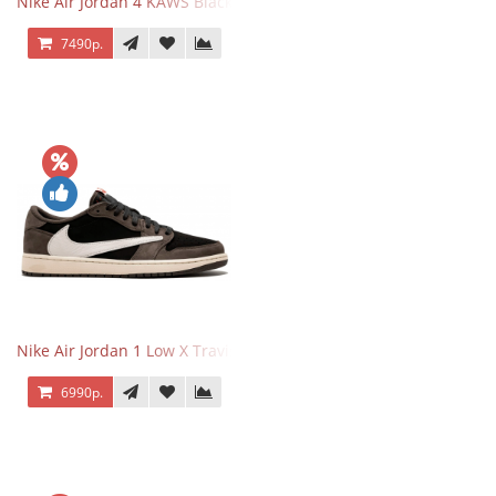
Nike Air Jordan 4 KAWS Black
7490р.
Nike Air Jordan 1 Low X Travis Scott
6990р.