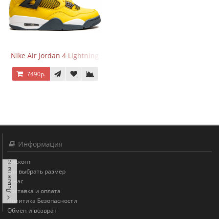
Nike Air Jordan 4 Lightning
7490р.
Информация
Левая панель
Дисконт
Как выбрать размер
О нас
Доставка и оплата
Политика Безопасности
Обмен и возврат