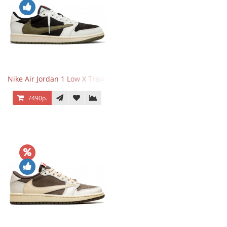
Nike Air Jordan 1 Low X Travis Scott Olive
7490р.