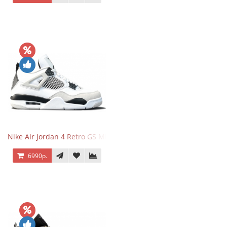
Nike Air Jordan 4 Retro GS Military Black
6990р.