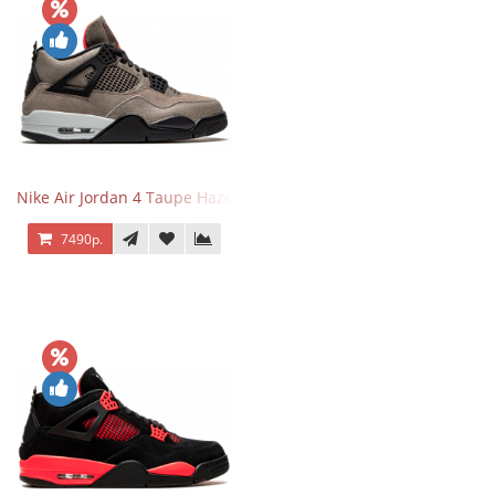
Nike Air Jordan 4 Taupe Haze
7490р.