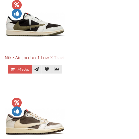
Nike Air Jordan 1 Low X Travis Scott Olive
7490р.