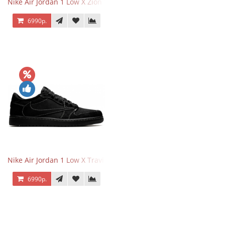
Nike Air Jordan 1 Low X Zion Williamson Voodoo
6990р.
Nike Air Jordan 1 Low X Travis Scott Black Phantom
6990р.