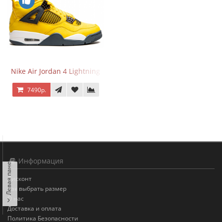
Nike Air Jordan 4 Lightning
7490р.
Левая панель
Информация
Дисконт
Как выбрать размер
О нас
Доставка и оплата
Политика Безопасности