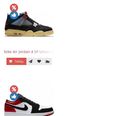
Nike Air Jordan 4 SP Union Off Noir
7490р.