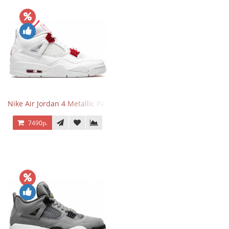
Nike Air Jordan 4 Metallic Pack University Red
7490р.