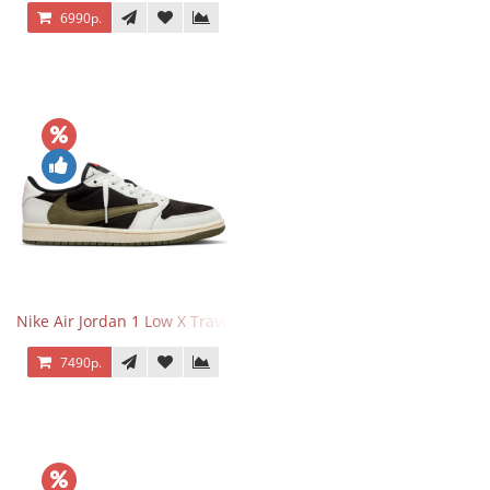
6990р.
Nike Air Jordan 1 Low X Travis Scott Olive
7490р.