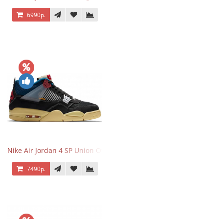
6990р.
Nike Air Jordan 4 SP Union Off Noir
7490р.