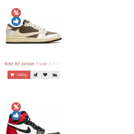
Nike Air Jordan 1 Low X Travis Scott Reverse Mocha
7490р.