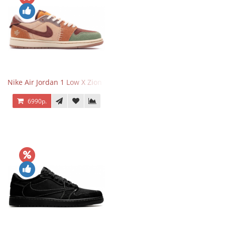
Nike Air Jordan 1 Low X Zion Williamson Voodoo
6990р.