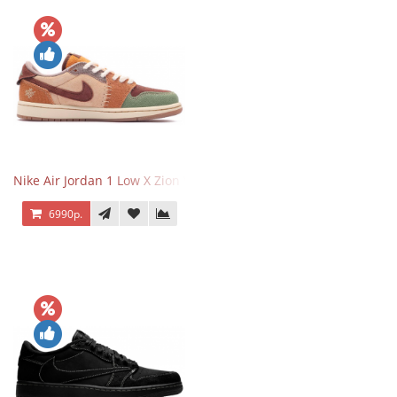
Nike Air Jordan 1 Low X Zion Williamson Voodoo
6990р.