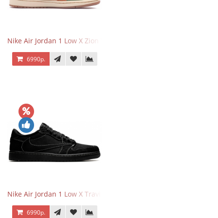
Nike Air Jordan 1 Low X Zion Williamson Voodoo
6990р.
Nike Air Jordan 1 Low X Travis Scott Black Phantom
6990р.