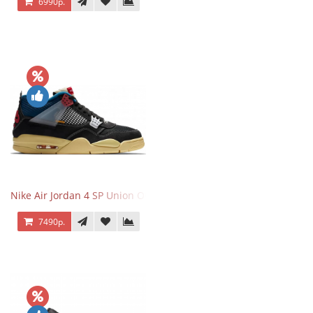
6990р.
Nike Air Jordan 4 SP Union Off Noir
7490р.