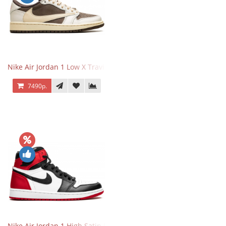
Nike Air Jordan 1 Low X Travis Scott Reverse Mocha
7490р.
Nike Air Jordan 1 High Satin Black Toe