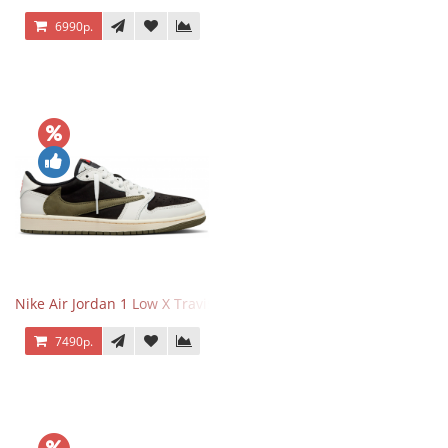
6990р.
Nike Air Jordan 1 Low X Travis Scott Olive
7490р.