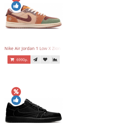
Nike Air Jordan 1 Low X Zion Williamson Voodoo
6990р.