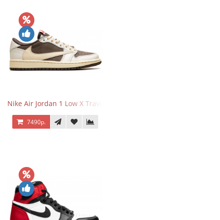
Nike Air Jordan 1 Low X Travis Scott Reverse Mocha
7490р.