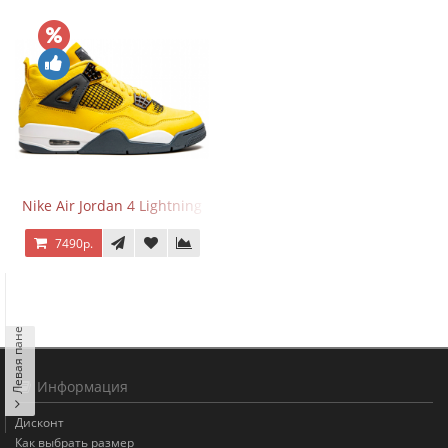
Nike Air Jordan 4 Lightning
7490р.
Левая панель
Информация
Дисконт
Как выбрать размер