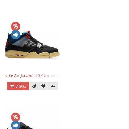
Nike Air Jordan 4 SP Union Off Noir
7490р.