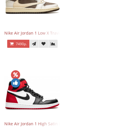
Nike Air Jordan 1 Low X Travis Scott Reverse Mocha
7490р.
Nike Air Jordan 1 High Satin Black Toe