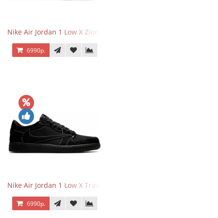
Nike Air Jordan 1 Low X Zion Williamson Voodoo
6990р.
Nike Air Jordan 1 Low X Travis Scott Black Phantom
6990р.