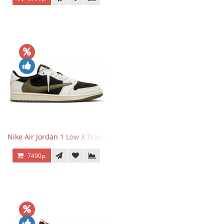
Nike Air Jordan 1 Low X Travis Scott Olive
7490р.