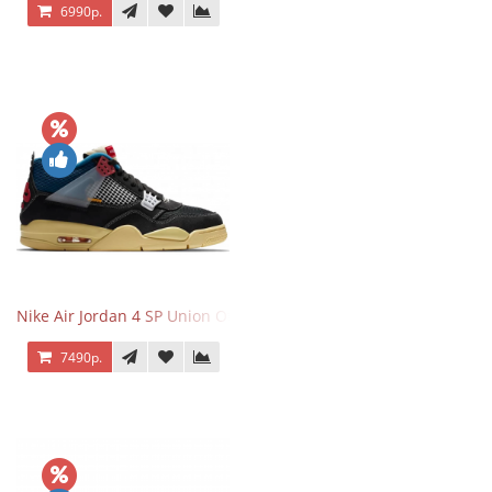
6990р.
Nike Air Jordan 4 SP Union Off Noir
7490р.