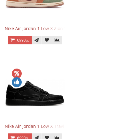
Nike Air Jordan 1 Low X Zion Williamson Voodoo
6990р.
Nike Air Jordan 1 Low X Travis Scott Black Phantom
6990р.