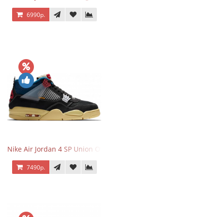
6990р.
Nike Air Jordan 4 SP Union Off Noir
7490р.