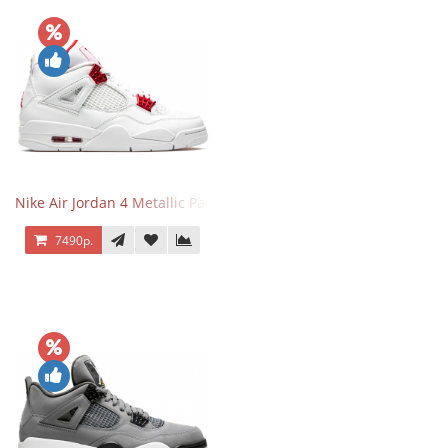
Nike Air Jordan 4 Metallic Pack University Red
7490р.