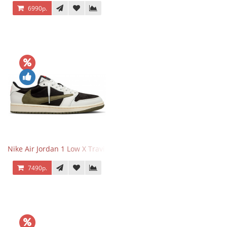
6990р.
Nike Air Jordan 1 Low X Travis Scott Olive
7490р.