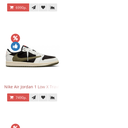
6990р.
Nike Air Jordan 1 Low X Travis Scott Olive
7490р.