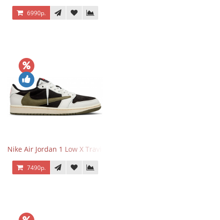
6990р.
Nike Air Jordan 1 Low X Travis Scott Olive
7490р.