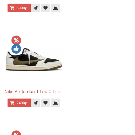
6990р.
Nike Air Jordan 1 Low X Travis Scott Olive
7490р.