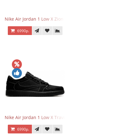
Nike Air Jordan 1 Low X Zion Williamson Voodoo
6990р.
Nike Air Jordan 1 Low X Travis Scott Black Phantom
6990р.