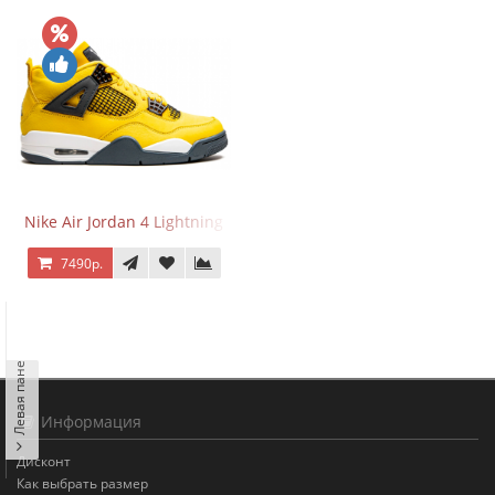
Nike Air Jordan 4 Lightning
7490р.
Левая панель
Информация
Дисконт
Как выбрать размер