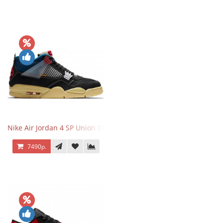
Nike Air Jordan 4 SP Union Off Noir
7490р.