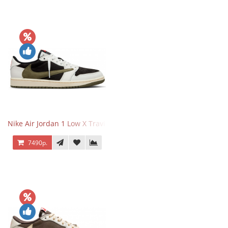
Nike Air Jordan 1 Low X Travis Scott Olive
7490р.