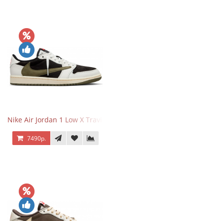
Nike Air Jordan 1 Low X Travis Scott Olive
7490р.