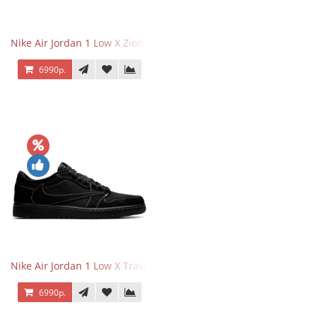
Nike Air Jordan 1 Low X Zion Williamson Voodoo
6990р.
Nike Air Jordan 1 Low X Travis Scott Black Phantom
6990р.