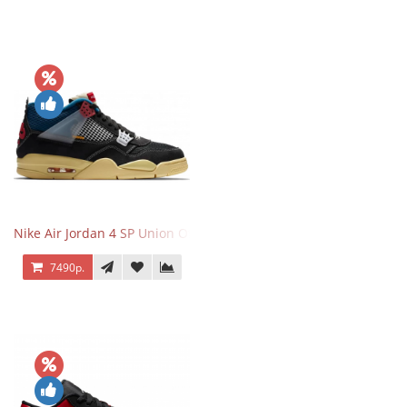
Nike Air Jordan 4 SP Union Off Noir
7490р.