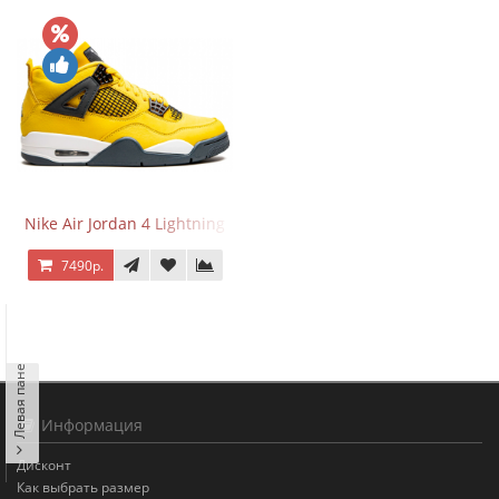
Nike Air Jordan 4 Lightning
7490р.
Левая панель
Информация
Дисконт
Как выбрать размер