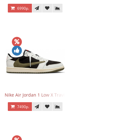
6990р.
Nike Air Jordan 1 Low X Travis Scott Olive
7490р.