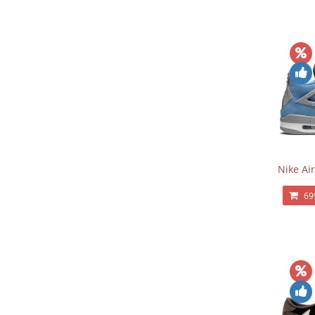
Nike Air
69