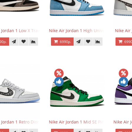
 Jordan 1 Low X Travis Scott
Nike Air Jordan 1 High University Blue
Nike Air
90р.
6990р.
6990
r Jordan 1 Retro Dior Low
Nike Air Jordan 1 Mid SE Pine Green
Nike Air 