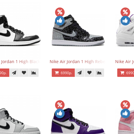
r Jordan 1 High Black/White
Nike Air Jordan 1 High Rebellionaire
Nike Air 
90р.
6990р.
6990