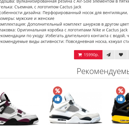
одошва: Вулканизированная резина с Air-Sole элементом в пятк
телька: Съемная, с логотипом Cactus Jack
собенности дизайна: Перфорированный носок для вентиляции, 
азмеры: мужские и женские
омплектация: Дополнительный комплект шнурков в другом цвет
паковка: Оригинальная коробка с логотипами Nike и Cactus Jack
екомендации по уходу: Избегать длительного контакта с водой,
екомендуемые виды активности: Повседневная носка, кэжуал ст
15990р.
Рекомендуем