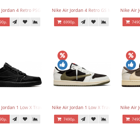
r Jordan 4 Retro PSG Paris Saint-Germain
Nike Air Jordan 4 Retro GS Military Black
Nike Air
90р.
6990р.
7490
r Jordan 1 Low X Travis Scott Black Phantom
Nike Air Jordan 1 Low X Travis Scott Olive
Nike Air 
90р.
7490р.
7490