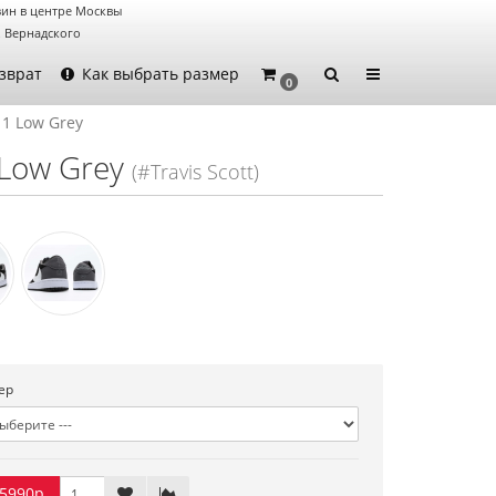
ин в центре Москвы
. Вернадского
зврат
Как выбрать размер
0
n 1 Low Grey
1 Low Grey
(#Travis Scott)
ер
5990р.