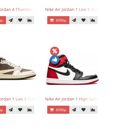
 Jordan 4 Thunder 2023
Nike Air Jordan 1 Low X Zion Williamson Vo
р.
6990р.
Jordan 1 Low X Travis Scott Reverse Mocha
Nike Air Jordan 1 High Satin Black Toe
р.
6990р.