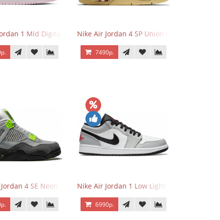
Jordan 1 Mid Digital Pink
Nike Air Jordan 4 SP Union Off Noir
р.
7490р.
r Jordan 4 SE Neon
Nike Air Jordan 1 Low Light Smoke Grey
р.
6990р.