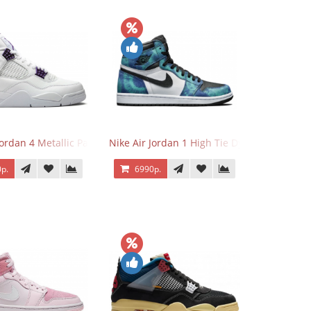
Jordan 4 Metallic Pack Purple
Nike Air Jordan 1 High Tie Dye
р.
6990р.