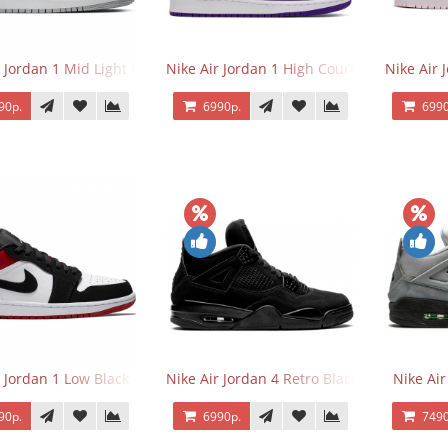
r Jordan 1 Mid Light Smoke Grey
Nike Air Jordan 1 High Court Purple 2.0
Nike Air 
90р.
6990р.
6990
r Jordan 1 Low Black Toe
Nike Air Jordan 4 Retro Black Cat
Nike Ai
90р.
6990р.
7490