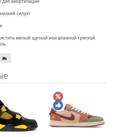
е для амортизации
низкий силуэт
е
 чистить мягкой щеткой или влажной тряпкой
иль
ые