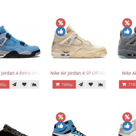
 Jordan 4 Retro University Blue
Nike Air Jordan 4 SP Off-White Sail
Nike A
90р.
7490р.
7790