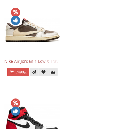
Nike Air Jordan 1 Low X Travis Scott Reverse Mocha
7490р.