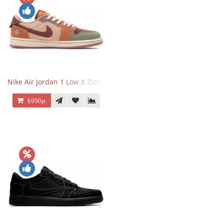
Nike Air Jordan 1 Low X Zion Williamson Voodoo
6990р.